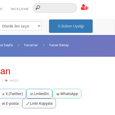
RI
İNCELEME
E-Bülten Üyeliği
na Sayfa
Yazarlar
Yazar Detay
can
|
54125
X (Twitter)
LinkedIn
WhatsApp
x
in
w
E-posta
Linki Kopyala
✉
🔗