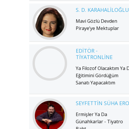
S. D. KARAHALILOĞLU
Mavi Gözlü Devden
Piraye’ye Mektuplar
EDITÖR -
TIYATRONLINE
Ya Filozof Olacaktım Ya 
Eğitimini Gördüğüm
Sanatı Yapacaktım
SEYFETTIN SÜHA ER
Ermişler Ya Da
Günahkarlar - Tiyatro
Baht