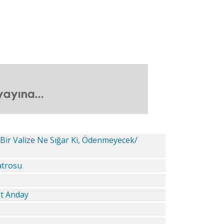
 Bir Valize Ne Sığar Ki, Ödenmeyecek/
atrosu
et Anday