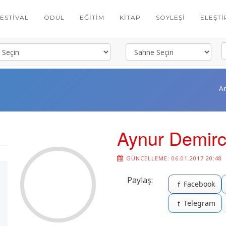
FESTIVAL
ÖDÜL
EĞITIM
KITAP
SÖYLEŞI
ELEŞTI
A
Aynur Demir
GÜNCELLEME: 06.01.2017 20:48
Paylaş:
Facebook
f
Telegram
t