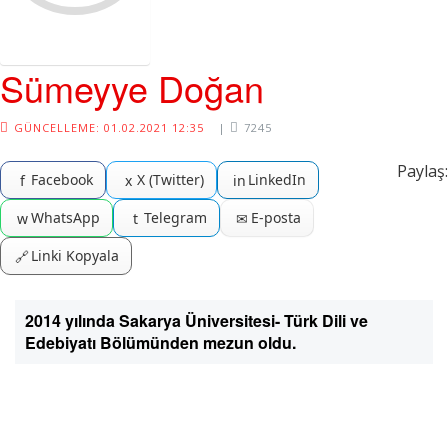
Sümeyye Doğan
GÜNCELLEME: 01.02.2021 12:35
|
7245
Paylaş:
Facebook
X (Twitter)
LinkedIn
f
x
in
WhatsApp
Telegram
E-posta
w
t
✉
Linki Kopyala
🔗
2014 yılında Sakarya Üniversitesi- Türk Dili ve
Edebiyatı Bölümünden mezun oldu.