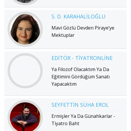
S. D. KARAHALILOĞLU
Mavi Gözlü Devden Piraye’ye
Mektuplar
EDITÖR - TIYATRONLINE
Ya Filozof Olacaktım Ya Da
Eğitimini Gördüğüm Sanatı
Yapacaktım
SEYFETTIN SÜHA EROL
Ermişler Ya Da Günahkarlar -
Tiyatro Baht