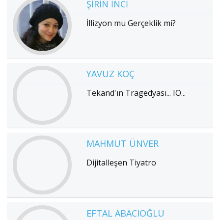
ŞIRIN İNCI
İllizyon mu Gerçeklik mi?
YAVUZ KOÇ
Tekand'ın Tragedyası... IO...
MAHMUT ÜNVER
Dijitalleşen Tiyatro
EFTAL ABACIOĞLU