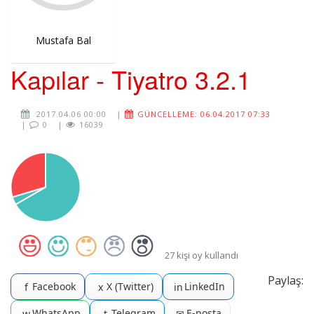
Mustafa Bal
Kapılar - Tiyatro 3.2.1
2017.04.06 00:00
|
GÜNCELLEME: 06.04.2017 07:33
|
0
|
16039
27 kişi oy kullandı
Paylaş:
Facebook
X (Twitter)
LinkedIn
f
x
in
WhatsApp
Telegram
E-posta
w
t
✉