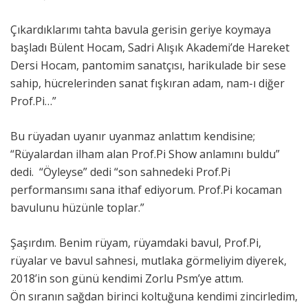
Çıkardıklarımı tahta bavula gerisin geriye koymaya
başladı Bülent Hocam, Sadri Alışık Akademi’de Hareket
Dersi Hocam, pantomim sanatçısı, harikulade bir sese
sahip, hücrelerinden sanat fışkıran adam, nam-ı diğer
Prof.Pi…”
Bu rüyadan uyanır uyanmaz anlattım kendisine;
“Rüyalardan ilham alan Prof.Pi Show anlamını buldu”
dedi. “Öyleyse” dedi “son sahnedeki Prof.Pi
performansımı sana ithaf ediyorum. Prof.Pi kocaman
bavulunu hüzünle toplar.”
Şaşırdım. Benim rüyam, rüyamdaki bavul, Prof.Pi,
rüyalar ve bavul sahnesi, mutlaka görmeliyim diyerek,
2018’in son günü kendimi Zorlu Psm’ye attım.
Ön sıranın sağdan birinci koltuğuna kendimi zincirledim,