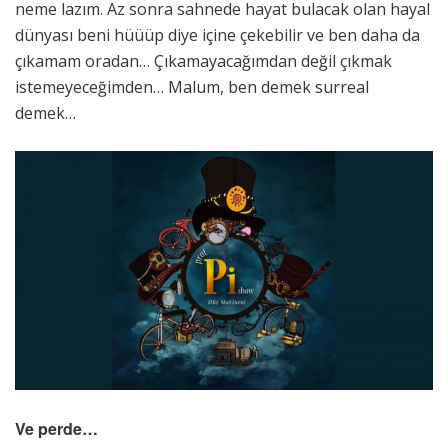
neme lazım. Az sonra sahnede hayat bulacak olan hayal
dünyası beni hüüüp diye içine çekebilir ve ben daha da
çıkamam oradan… Çıkamayacağımdan değil çıkmak
istemeyeceğimden… Malum, ben demek surreal
demek…
Ve perde…