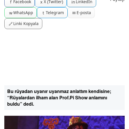
Facebook
X (Twitter)
LinkedIn
f
x
in
WhatsApp
Telegram
E-posta
w
t
✉
Linki Kopyala
🔗
Bu rüyadan uyanır uyanmaz anlattım kendisine;
“Rüyalardan ilham alan Prof.Pi Show anlamını
buldu” dedi.