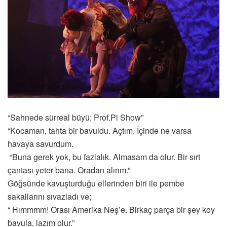
“Sahnede sürreal büyü; Prof.Pi Show”
“Kocaman, tahta bir bavuldu. Açtım. İçinde ne varsa
havaya savurdum.
“Buna gerek yok, bu fazlalık. Almasam da olur. Bir sırt
çantası yeter bana. Oradan alırım.”
Göğsünde kavuşturduğu ellerinden biri ile pembe
sakallarını sıvazladı ve;
“ Hımmmm! Orası Amerika Neş’e. Birkaç parça bir şey koy
bavula, lazım olur.”