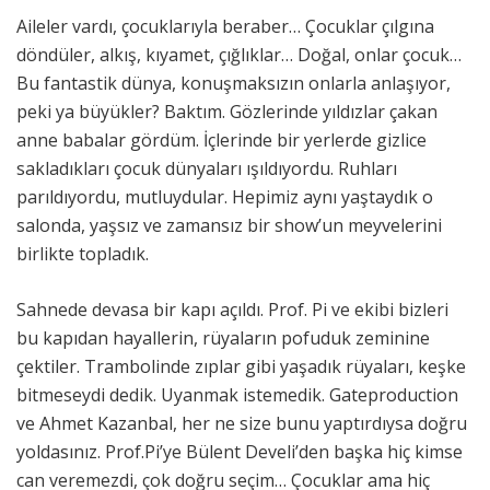
Aileler vardı, çocuklarıyla beraber… Çocuklar çılgına
döndüler, alkış, kıyamet, çığlıklar… Doğal, onlar çocuk…
Bu fantastik dünya, konuşmaksızın onlarla anlaşıyor,
peki ya büyükler? Baktım. Gözlerinde yıldızlar çakan
anne babalar gördüm. İçlerinde bir yerlerde gizlice
sakladıkları çocuk dünyaları ışıldıyordu. Ruhları
parıldıyordu, mutluydular. Hepimiz aynı yaştaydık o
salonda, yaşsız ve zamansız bir show’un meyvelerini
birlikte topladık.
Sahnede devasa bir kapı açıldı. Prof. Pi ve ekibi bizleri
bu kapıdan hayallerin, rüyaların pofuduk zeminine
çektiler. Trambolinde zıplar gibi yaşadık rüyaları, keşke
bitmeseydi dedik. Uyanmak istemedik. Gateproduction
ve Ahmet Kazanbal, her ne size bunu yaptırdıysa doğru
yoldasınız. Prof.Pi’ye Bülent Develi’den başka hiç kimse
can veremezdi, çok doğru seçim… Çocuklar ama hiç