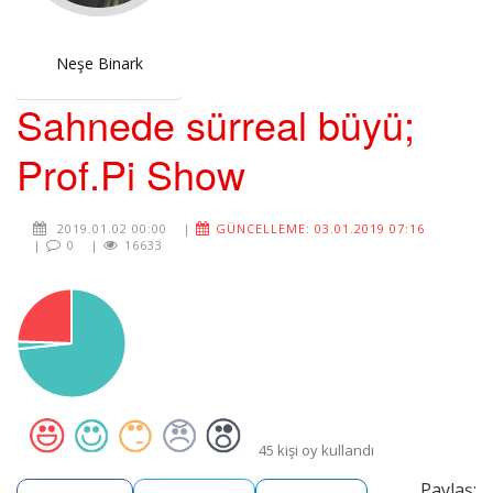
Neşe Binark
Sahnede sürreal büyü;
Prof.Pi Show
2019.01.02 00:00
|
GÜNCELLEME: 03.01.2019 07:16
|
0
|
16633
45 kişi oy kullandı
Paylaş: