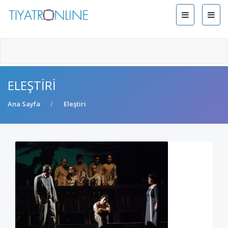
ELEŞTIRI
Ana Sayfa
Eleştiri