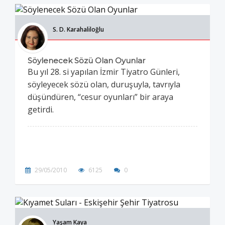
S. D. Karahaliloğlu
Söylenecek Sözü Olan Oyunlar
Bu yıl 28. si yapılan İzmir Tiyatro Günleri,
söyleyecek sözü olan, duruşuyla, tavrıyla
düşündüren, “cesur oyunları” bir araya
getirdi.
29/05/2010
6125
0
Yaşam Kaya