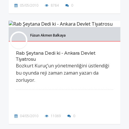
05/05/2010
8784
0
Füsun Akmen Balkaya
Rab Şeytana Dedi ki - Ankara Devlet
Tiyatrosu
Bozkurt Kuruç’un yönetmenliğini üstlendiği
bu oyunda reji zaman zaman yazarı da
zorluyor.
04/05/2010
11069
0