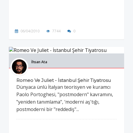
06/04/2010
7744
0
İhsan Ata
Romeo Ve Juliet - İstanbul Şehir Tiyatrosu
Dünyaca ünlü İtalyan teorisyen ve kuramcı
Paolo Portoghesi, "postmodern" kavramını,
"yeniden tanımlama", ‘moderni aş'tığı,
postmoderni bir "reddediş"...