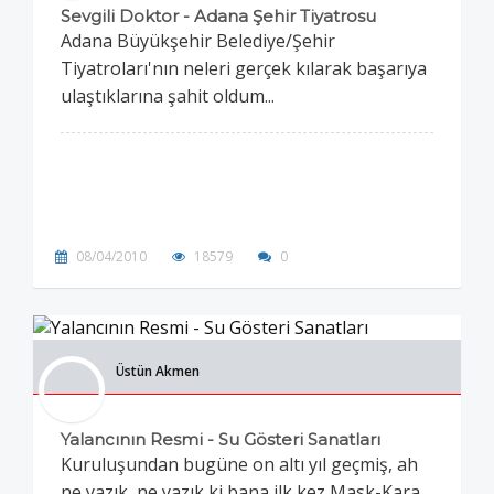
Sevgili Doktor - Adana Şehir Tiyatrosu
Adana Büyükşehir Belediye/Şehir
Tiyatroları'nın neleri gerçek kılarak başarıya
ulaştıklarına şahit oldum...
08/04/2010
18579
0
Üstün Akmen
Yalancının Resmi - Su Gösteri Sanatları
Kuruluşundan bugüne on altı yıl geçmiş, ah
ne yazık, ne yazık ki bana ilk kez Mask-Kara