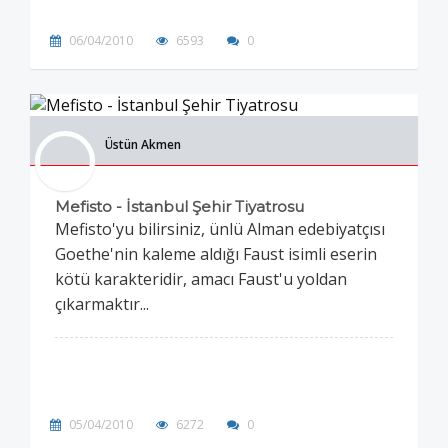
06/04/2010
6593
0
Üstün Akmen
Mefisto - İstanbul Şehir Tiyatrosu
Mefisto'yu bilirsiniz, ünlü Alman edebiyatçısı
Goethe'nin kaleme aldığı Faust isimli eserin
kötü karakteridir, amacı Faust'u yoldan
çıkarmaktır...
05/04/2010
6272
0