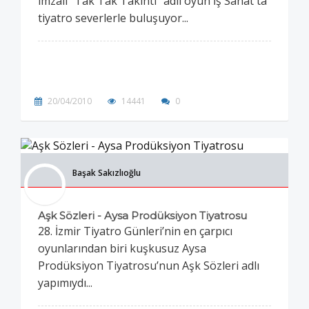
imzalı “Tak Tak Takıntı” adlı oyun İş Sanat'ta
tiyatro severlerle buluşuyor...
20/04/2010
14441
0
Başak Sakızlıoğlu
Aşk Sözleri - Aysa Prodüksiyon Tiyatrosu
28. İzmir Tiyatro Günleri’nin en çarpıcı
oyunlarından biri kuşkusuz Aysa
Prodüksiyon Tiyatrosu’nun Aşk Sözleri adlı
yapımıydı...