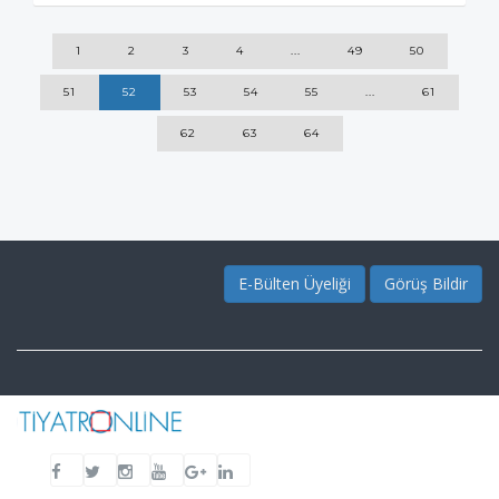
1
2
3
4
...
49
50
51
52
53
54
55
...
61
62
63
64
E-Bülten Üyeliği
Görüş Bildir