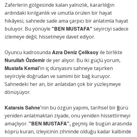
Zaferlerin gölgesinde kalan yalnızlık, kararlılığın
ardındaki kırılganlık ve umutla örülen bir hayat
hikâyesi, sahnede sade ama çarpıcı bir anlatımla hayat
"BEN MUSTAFA"
buluyor. Bu yönüyle
seyirciyi sadece
izlemeye değil, hissetmeye davet ediyor.
Azra Deniz Çeliksoy
Oyuncu kadrosunda
ile birlikte
Nurullah Özdemir
de yer alıyor. Bu iki güçlü yorum,
Mustafa Kemal’
in iç dünyasını sahneye taşırken
seyirciyle doğrudan ve samimi bir bağ kuruyor.
Sahnedeki her an, bir anlatıdan çok bir yüzleşmeye
dönüşüyor.
Katarsis Sahne’
nin bu özgün yapımı, tarihsel bir figürü
yeniden anlatmaktan ziyade, onu yeniden hissettirmeyi
"BEN MUSTAFA",
amaçlıyor.
geçmiş ile bugün arasında
köprü kuran, izleyicinin zihninde olduğu kadar kalbinde