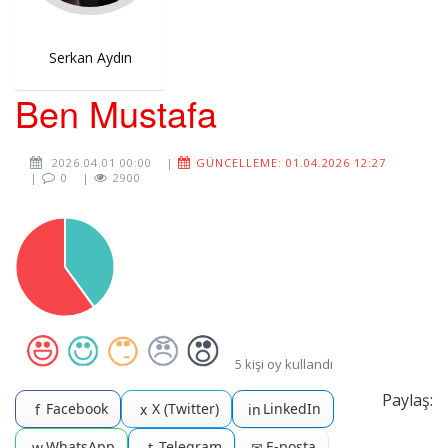
Serkan Aydın
Ben Mustafa
2026.04.01 00:00
|
GÜNCELLEME: 01.04.2026 12:27
|
0
|
2900
5 kişi oy kullandı
Paylaş:
Facebook
X (Twitter)
LinkedIn
f
x
in
WhatsApp
Telegram
E-posta
w
t
✉