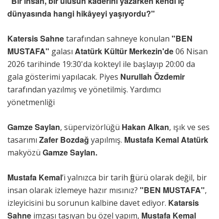
"Bir insan, bir ulusun kaderini yazarken kendi iç
dünyasında hangi hikâyeyi yaşıyordu?"
Katersis Sahne
"BEN
tarafından sahneye konulan
MUSTAFA"
Atatürk Kültür Merkezin'de
galası
06 Nisan
2026 tarihinde 19:30'da kokteyl ile başlayıp 20:00 da
Nurullah Özdemir
gala gösterimi yapılacak. Piyes
tarafından yazılmış ve yönetilmiş. Yardımcı
yönetmenliği
Gamze Saylan
Hakan Alkan
, süpervizörlüğü
, ışık ve ses
Zafer Bozdağ
Mustafa Kemal Atatürk
tasarımı
yapılmış.
Gamze Saylan.
makyözü
Mustafa Kemal
’i yalnızca bir tarih figürü olarak değil, bir
"BEN MUSTAFA"
insan olarak izlemeye hazır mısınız?
,
Katarsis
izleyicisini bu sorunun kalbine davet ediyor.
Sahne
Mustafa Kemal
imzası taşıyan bu özel yapım,