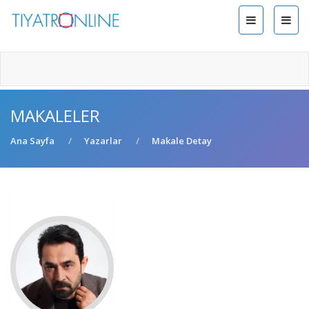
MAKALELER
Ana Sayfa
Yazarlar
Makale Detay