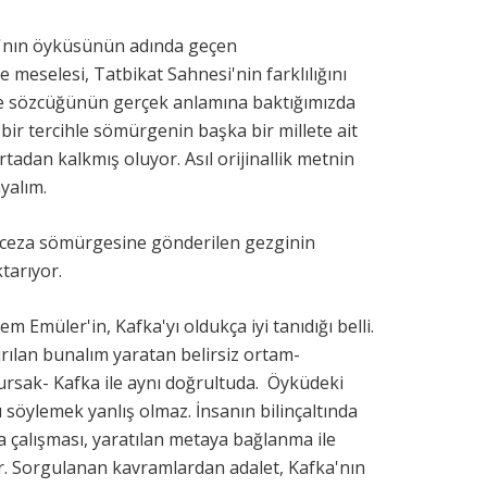
'nın öyküsünün adında geçen
eselesi, Tatbikat Sahnesi'nin farklılığını
iye sözcüğünün gerçek anlamına baktığımızda
e bir tercihle sömürgenin başka bir millete ait
adan kalkmış oluyor. Asıl orijinallik metnin
yalım.
 ceza sömürgesine gönderilen gezginin
ktarıyor.
 Emüler'in, Kafka'yı oldukça iyi tanıdığı belli.
ılan bunalım yaratan belirsiz ortam-
lursak- Kafka ile aynı doğrultuda. Öyküdeki
söylemek yanlış olmaz. İnsanın bilinçaltında
ya çalışması, yaratılan metaya bağlanma ile
kıyor. Sorgulanan kavramlardan adalet, Kafka'nın