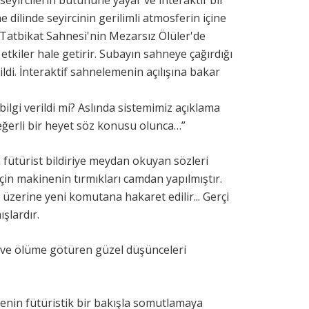
seyircilerin bütününe yayar ve interaktif bir
 dilinde seyircinin gerilimli atmosferin içine
 Tatbikat Sahnesi'nin Mezarsız Ölüler'de
 etkiler hale getirir. Subayın sahneye çağırdığı
ildi. İnteraktif sahnelemenin açılışına bakar
lgi verildi mi? Aslında sistemimiz açıklama
eğerli bir heyet söz konusu olunca…”
n fütürist bildiriye meydan okuyan sözleri
için makinenin tırmıkları camdan yapılmıştır.
 üzerine yeni komutana hakaret edilir... Gerçi
ışlardır.
şa ve ölüme götüren güzel düşünceleri
nin fütüristik bir bakışla somutlamaya