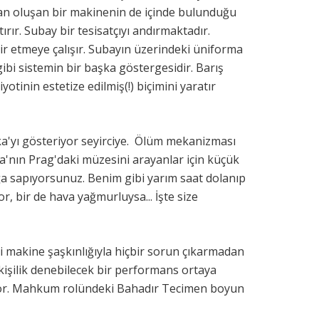
tan oluşan bir makinenin de içinde bulunduğu
ırır. Subay bir tesisatçıyı andırmaktadır.
r etmeye çalışır. Subayın üzerindeki üniforma
bi sistemin bir başka göstergesidir. Barış
yotinin estetize edilmiş(!) biçimini yaratır
fka'yı gösteriyor seyirciye. Ölüm mekanizması
a'nın Prag'daki müzesini arayanlar için küçük
ğa sapıyorsunuz. Benim gibi yarım saat dolanıp
r, bir de hava yağmurluysa... İşte size
 makine şaşkınlığıyla hiçbir sorun çıkarmadan
işilik denebilecek bir performans ortaya
ıyor. Mahkum rolündeki Bahadır Tecimen boyun