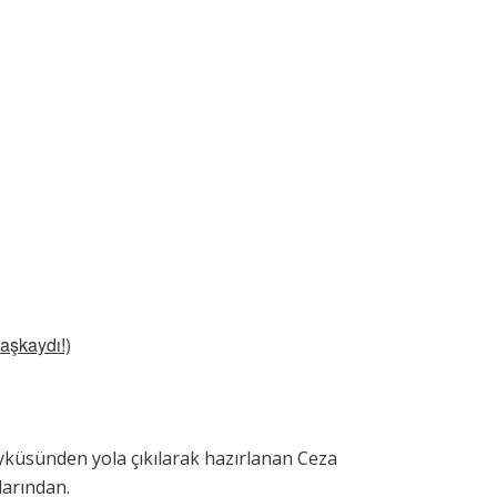
Başkaydı!)
yküsünden yola çıkılarak hazırlanan Ceza
larından.