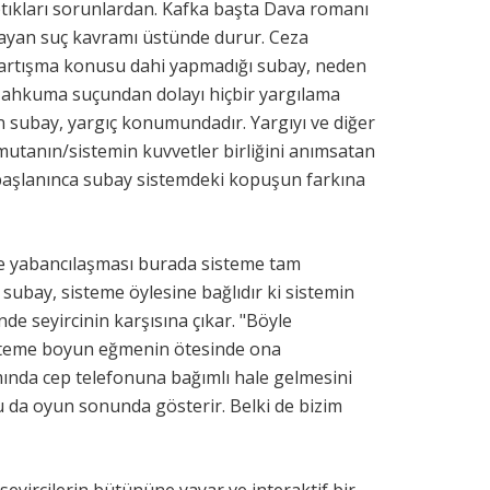
tıkları sorunlardan. Kafka başta Dava romanı
mayan suç kavramı üstünde durur. Ceza
tartışma konusu dahi yapmadığı subay, neden
. Mahkuma suçundan dolayı hiçbir yargılama
 subay, yargıç konumundadır. Yargıyı ve diğer
utanın/sistemin kuvvetler birliğini anımsatan
aşlanınca subay sistemdeki kopuşun farkına
ve yabancılaşması burada sisteme tam
 subay, sisteme öylesine bağlıdır ki sistemin
de seyircinin karşısına çıkar. "Böyle
steme boyun eğmenin ötesinde ona
ında cep telefonuna bağımlı hale gelmesini
şu da oyun sonunda gösterir. Belki de bizim