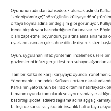
Oyununun adından bahsedecek olursak aslında Kafka
"koloni(sömürge)" sözcüğünün külliyeye dönüştürülme m
ortaya koyma adına bir değişim gibi görünüyor. Küll
içinde birçok yapı barındırdığının farkına varırız. Böyl
olanı zapt etme, boyunduruğu altına alma anlamı da ort
uyarlanmasından çok sahne dilinde diyerek söze başla
Oyun, uygulanan infaz yöntemini incelemek üzere bir
gözlemlerini infazı gerçekleştiren subayın ağzından a
Tam bir Kafka ile karşı karşıyayız oyunda. Yönetmen Cem
Yönetmenin zihnindeki Kafkaesk ortam olarak adlandır
Kafka'nın Şato'sunun belirsiz ortamını hatırlayacak o
temanın oyunda tam olarak ve aynı oranda yer aldığını 
bastırdığı şiddeti adaleti sağlama adına açığa çıkarma
birleşince sarsıcı ve yıkıcı bir insanlık hali ortaya çı