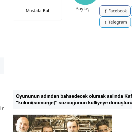
Paylaş:
Mustafa Bal
Facebook
f
Telegram
t
Oyununun adından bahsedecek olursak aslında Ka
"koloni(sömürge)" sözcüğünün külliyeye dönüştürül
ir