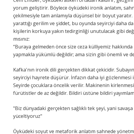
Cem Emüler, öyküdeki askeri ortadan kaldırır, gezgini 
yorum geliştirir. Böylece öyküdeki ironik anlatım, sahne
çekilmesiyle tam anlamıyla düşünsel bir boyut yaratır.
yarattığı gerilim ve şiddet, bu oyunda seyirciyi daha da
kişilerin korkuya yakın tedirginliği unutulacak gibi değ
mısınız:
“Buraya gelmeden önce size ceza külliyemiz hakkında bi
yapmakla yükümlü değildir; ama sizin gibi önemli ve d
Kafka'nın ironik dili gerçekten dikkat çekicidir. Subayı
seyirciyi hayrete düşürür. İnfazın daha iyi gözlenmesi 
Seyirde çocuklara öncelik verilir. Makinenin kirlenmesi
fürütistler de az değildir. Bildiri üstüne bildiri yayımlam
"Biz dünyadaki gerçekten sağlıklı tek şeyi, yani sava
yüceltiyoruz"
Öyküdeki soyut ve metaforik anlatım sahnede yönetme