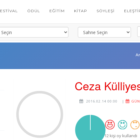
FESTIVAL
ÖDÜL
EĞITIM
KITAP
SÖYLEŞI
ELEŞTI
A
Ceza Külliyes
2016.02.14 00:00
|
GÜNC
12 kişi oy kullandı