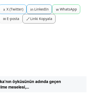
X (Twitter)
LinkedIn
WhatsApp
x
in
w
E-posta
Linki Kopyala
✉
🔗
fka'nın öyküsünün adında geçen
me meselesi,...