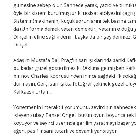
gitmesine sebep olur. Sahnede yatak, yazıcı ve tırmık
öyle bir sistem kurulmuştur ki tesisat atölyesini çağrışt
Sistemin(makinenin) küçük sorunlarını tek başına tami
da (Üniforma demek vatan demektir.) vatanın olduğu gi
Dinçel'in eline sağlık denir, başka da bir şey denmez. Gi
Dinçel.
Adaşım Mustafa Bal, Prag'ın sarı ışıklarında sanki Ka
bu kadar güzel gösterilmez ki. (Aklıma gelmişken Kafk
bir not: Charles Köprüsü'nden inince sağdaki ilk soka
durmayın. Gerçi sarı ışıkta fotoğraf çekmek güzel oluyo
Kafkaesk ortam...)
Yönetmenin interaktif yorumunu, seyircinin sahnedeki
işleyen subay Tansel Öngel, bütün oyun boyunca tek k
koyuyor ve seyirci üzerinde gerilim yaratmayı başar
eğen, pasif insanı tutarlı ve devamlı yansıtıyor.