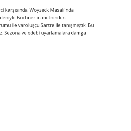
rci karşısında. Woyzeck Masalı'nda
nedeniyle Büchner'in metninden
rumu ile varoluşçu Sartre ile tanışmıştık. Bu
yiz. Sezona ve edebi uyarlamalara damga