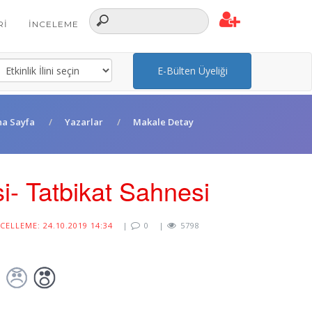
RI
İNCELEME
E-Bülten Üyeliği
na Sayfa
Yazarlar
Makale Detay
i- Tatbikat Sahnesi
ELLEME: 24.10.2019 14:34
|
0
|
5798