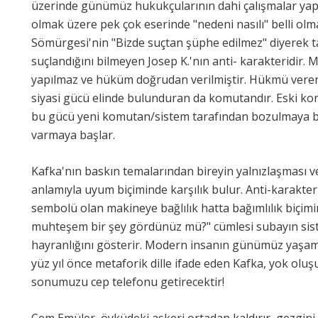
üzerinde günümüz hukukçularının dahi çalışmalar yap
olmak üzere pek çok eserinde "nedeni nasılı" belli ol
Sömürgesi'nin "Bizde suçtan şüphe edilmez" diyerek 
suçlandığını bilmeyen Josep K.'nın anti- karakteridir
yapılmaz ve hüküm doğrudan verilmiştir. Hükmü veren
siyasi gücü elinde bulunduran da komutandır. Eski kom
bu gücü yeni komutan/sistem tarafından bozulmaya b
varmaya başlar.
Kafka'nın baskın temalarından bireyin yalnızlaşması 
anlamıyla uyum biçiminde karşılık bulur. Anti-karakter
sembolü olan makineye bağlılık hatta bağımlılık biçimin
muhteşem bir şey gördünüz mü?" cümlesi subayın si
hayranlığını gösterir. Modern insanın günümüz yaşam
yüz yıl önce metaforik dille ifade eden Kafka, yok olu
sonumuzu cep telefonu getirecektir!