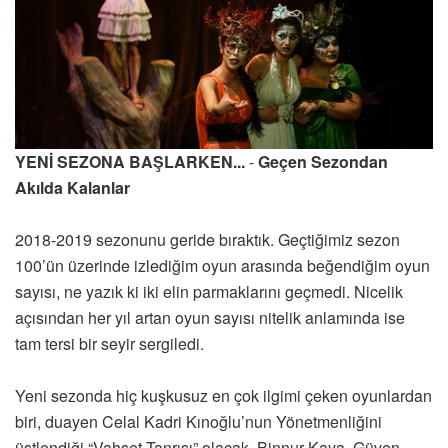
YENİ SEZONA BAŞLARKEN...
-
Geçen Sezondan
Akılda Kalanlar
2018-2019 sezonunu geride bıraktık. Geçtiğimiz sezon
100’ün üzerinde izlediğim oyun arasında beğendiğim oyun
sayısı, ne yazık ki iki elin parmaklarını geçmedi. Nicelik
açısından her yıl artan oyun sayısı nitelik anlamında ise
tam tersi bir seyir sergiledi.
Yeni sezonda hiç kuşkusuz en çok ilgimi çeken oyunlardan
biri, duayen Celal Kadri Kınoğlu’nun Yönetmenliğini
üstlendiği “Vahşet Tanrısı” olacak. Binnur Kaya, Güven