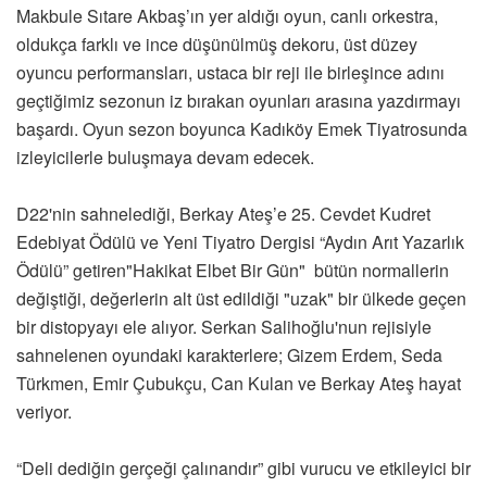
Makbule Sıtare Akbaş’ın yer aldığı oyun, canlı orkestra,
oldukça farklı ve ince düşünülmüş dekoru, üst düzey
oyuncu performansları, ustaca bir reji ile birleşince adını
geçtiğimiz sezonun iz bırakan oyunları arasına yazdırmayı
başardı. Oyun sezon boyunca Kadıköy Emek Tiyatrosunda
izleyicilerle buluşmaya devam edecek.
D22'nin sahnelediği, Berkay Ateş’e 25. Cevdet Kudret
Edebiyat Ödülü ve Yeni Tiyatro Dergisi “Aydın Arıt Yazarlık
Ödülü” getiren"Hakikat Elbet Bir Gün" bütün normallerin
değiştiği, değerlerin alt üst edildiği "uzak" bir ülkede geçen
bir distopyayı ele alıyor. Serkan Salihoğlu'nun rejisiyle
sahnelenen oyundaki karakterlere; Gizem Erdem, Seda
Türkmen, Emir Çubukçu, Can Kulan ve Berkay Ateş hayat
veriyor.
“Deli dediğin gerçeği çalınandır” gibi vurucu ve etkileyici bir