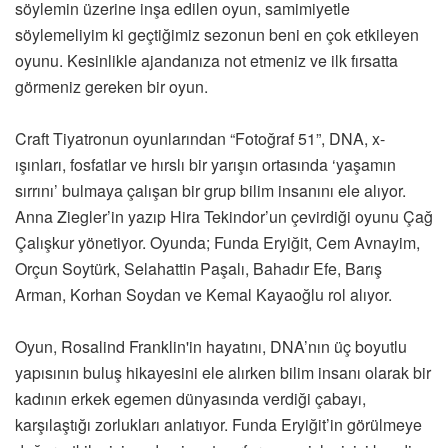
söylemin üzerine inşa edilen oyun, samimiyetle
söylemeliyim ki geçtiğimiz sezonun beni en çok etkileyen
oyunu. Kesinlikle ajandanıza not etmeniz ve ilk fırsatta
görmeniz gereken bir oyun.
Craft Tiyatronun oyunlarından “Fotoğraf 51”, DNA, x-
ışınları, fosfatlar ve hırslı bir yarışın ortasında ‘yaşamın
sırrını’ bulmaya çalışan bir grup bilim insanını ele alıyor.
Anna Ziegler’in yazıp Hira Tekindor’un çevirdiği oyunu Çağ
Çalışkur yönetiyor. Oyunda; Funda Eryiğit, Cem Avnayim,
Orçun Soytürk, Selahattin Paşalı, Bahadır Efe, Barış
Arman, Korhan Soydan ve Kemal Kayaoğlu rol alıyor.
Oyun, Rosalind Franklin'in hayatını, DNA’nın üç boyutlu
yapısının buluş hikayesini ele alırken bilim insanı olarak bir
kadının erkek egemen dünyasında verdiği çabayı,
karşılaştığı zorlukları anlatıyor. Funda Eryiğit’in görülmeye