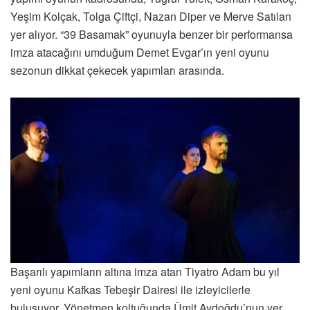
Yeşim Kolçak, Tolga Çiftçi, Nazan Diper ve Merve Satılan
yer alıyor. “39 Basamak” oyunuyla benzer bir performansa
imza atacağını umduğum Demet Evgar’ın yeni oyunu
sezonun dikkat çekecek yapımları arasında.
Başarılı yapımların altına imza atan Tiyatro Adam bu yıl
yeni oyunu Kafkas Tebeşir Dairesi ile izleyicilerle
buluşuyor. Yönetmen koltuğunda Ümit Aydoğdu’nun yer