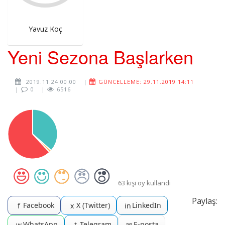
Yavuz Koç
Yeni Sezona Başlarken
2019.11.24 00:00
|
GÜNCELLEME: 29.11.2019 14:11
|
0
|
6516
63 kişi oy kullandı
Paylaş:
Facebook
X (Twitter)
LinkedIn
f
x
in
WhatsApp
Telegram
E-posta
w
t
✉