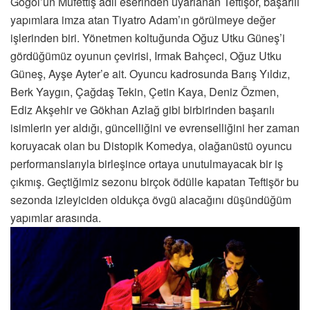
Gogol’ün Müfettiş adlı eserinden uyarlanan Teftişör, başarılı
yapımlara imza atan Tiyatro Adam’ın görülmeye değer
işlerinden biri. Yönetmen koltuğunda Oğuz Utku Güneş’i
gördüğümüz oyunun çevirisi, Irmak Bahçeci, Oğuz Utku
Güneş, Ayşe Ayter’e ait. Oyuncu kadrosunda Barış Yıldız,
Berk Yaygın, Çağdaş Tekin, Çetin Kaya, Deniz Özmen,
Ediz Akşehir ve Gökhan Azlağ gibi birbirinden başarılı
isimlerin yer aldığı, güncelliğini ve evrenselliğini her zaman
koruyacak olan bu Distopik Komedya, olağanüstü oyuncu
performanslarıyla birleşince ortaya unutulmayacak bir iş
çıkmış. Geçtiğimiz sezonu birçok ödülle kapatan Teftişör bu
sezonda izleyiciden oldukça övgü alacağını düşündüğüm
yapımlar arasında.