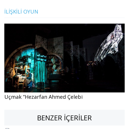
İLIŞKILI OYUN
Uçmak “Hezarfan Ahmed Çelebi
BENZER İÇERILER