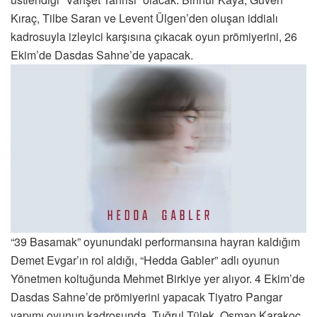
Kıraç, Tilbe Saran ve Levent Ülgen’den oluşan iddialı
kadrosuyla izleyici karşısına çıkacak oyun prömiyerini, 26
Ekim’de Dasdas Sahne’de yapacak.
“39 Basamak” oyunundaki performansına hayran kaldığım
Demet Evgar’ın rol aldığı, “Hedda Gabler” adlı oyunun
Yönetmen koltuğunda Mehmet Birkiye yer alıyor. 4 Ekim’de
Dasdas Sahne’de prömiyerini yapacak Tiyatro Pangar
yapımı oyunun kadrosunda, Tuğrul Tülek, Osman Karakoç,