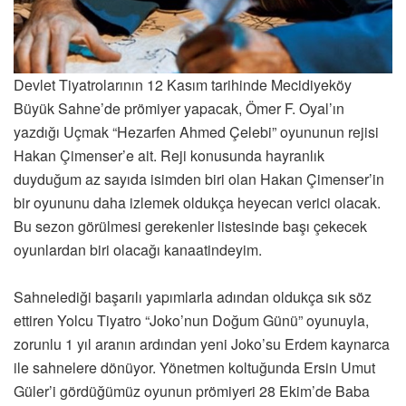
Devlet Tiyatrolarının 12 Kasım tarihinde Mecidiyeköy
Büyük Sahne’de prömiyer yapacak, Ömer F. Oyal’ın
yazdığı Uçmak “Hezarfen Ahmed Çelebi” oyununun rejisi
Hakan Çimenser’e ait. Reji konusunda hayranlık
duyduğum az sayıda isimden biri olan Hakan Çimenser’in
bir oyununu daha izlemek oldukça heyecan verici olacak.
Bu sezon görülmesi gerekenler listesinde başı çekecek
oyunlardan biri olacağı kanaatindeyim.
Sahnelediği başarılı yapımlarla adından oldukça sık söz
ettiren Yolcu Tiyatro “Joko’nun Doğum Günü” oyunuyla,
zorunlu 1 yıl aranın ardından yeni Joko’su Erdem kaynarca
ile sahnelere dönüyor. Yönetmen koltuğunda Ersin Umut
Güler’i gördüğümüz oyunun prömiyeri 28 Ekim’de Baba