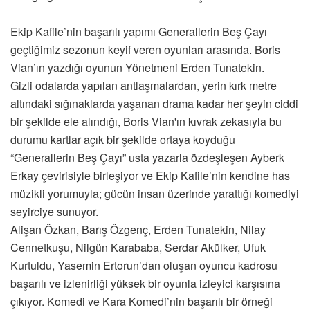
Ekip Kafile’nin başarılı yapımı Generallerin Beş Çayı
geçtiğimiz sezonun keyif veren oyunları arasında. Boris
Vian’ın yazdığı oyunun Yönetmeni Erden Tunatekin.
Gizli odalarda yapılan antlaşmalardan, yerin kırk metre
altındaki sığınaklarda yaşanan drama kadar her şeyin ciddi
bir şekilde ele alındığı, Boris Vian'ın kıvrak zekasıyla bu
durumu kartlar açık bir şekilde ortaya koyduğu
“Generallerin Beş Çayı” usta yazarla özdeşleşen Ayberk
Erkay çevirisiyle birleşiyor ve Ekip Kafile’nin kendine has
müzikli yorumuyla; gücün insan üzerinde yarattığı komediyi
seyirciye sunuyor.
Alişan Özkan, Barış Özgenç, Erden Tunatekin, Nilay
Cennetkuşu, Nilgün Karababa, Serdar Akülker, Ufuk
Kurtuldu, Yasemin Ertorun’dan oluşan oyuncu kadrosu
başarılı ve izlenirliği yüksek bir oyunla izleyici karşısına
çıkıyor. Komedi ve Kara Komedi’nin başarılı bir örneği