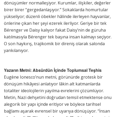
dönüşümler normalleşiyor. Kurumlar, ilişkiler, değerler
birer birer “gergedanlaşıyor.” Sokaklarda homurtular
yükseliyor; düzenli öbekler hâlinde ilerleyen hayvanlar,
önlerine çıkan her şeyi ezerek ilerliyor. Geriye bir tek
Bérenger ve Daisy kalıyor fakat Daisy’nin de güruha
katılmasıyla Bérenger tek başına insan kalmayı seçiyor.
O son haykırış, trajikomik bir direniş olarak salonda
yankılanıyor.
Yazarın Metni: Absürdün İçinde Toplumsal Teşhis
Eugène Ionesco’nun metni, görünürde grotesk bir
dönüşüm hikâyesi anlatıyor lâkin alt katmanlarda
totaliter ideolojilerin yayılma evrelerini çözümlüyor.
Metin, Nazi dehşetini doğrudan temsil etmektense onu
alegorik bir yapı içinde eritiyor ve böylece tarihsel
bağlamı aşarak evrensel bir uyarıya dönüşüyor. “İnsan