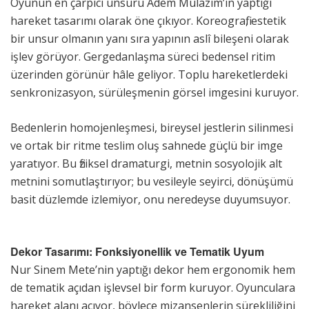
Oyunun en çarpıcı unsuru Âdem Mülazım’ın yaptığı
hareket tasarımı olarak öne çıkıyor. Koreografi, estetik
bir unsur olmanın yanı sıra yapının aslî bileşeni olarak
işlev görüyor. Gergedanlaşma süreci bedensel ritim
üzerinden görünür hâle geliyor. Toplu hareketlerdeki
senkronizasyon, sürüleşmenin görsel imgesini kuruyor.
Bedenlerin homojenleşmesi, bireysel jestlerin silinmesi
ve ortak bir ritme teslim oluş sahnede güçlü bir imge
yaratıyor. Bu fiziksel dramaturgi, metnin sosyolojik alt
metnini somutlaştırıyor; bu vesileyle seyirci, dönüşümü
basit düzlemde izlemiyor, onu neredeyse duyumsuyor.
Dekor Tasarımı: Fonksiyonellik ve Tematik Uyum
Nur Sinem Mete’nin yaptığı dekor hem ergonomik hem
de tematik açıdan işlevsel bir form kuruyor. Oyunculara
hareket alanı açıyor, böylece mizansenlerin sürekliliğini