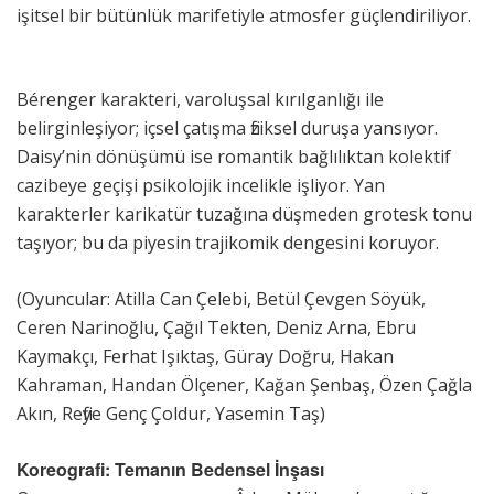
işitsel bir bütünlük marifetiyle atmosfer güçlendiriliyor.
Bérenger karakteri, varoluşsal kırılganlığı ile
belirginleşiyor; içsel çatışma fiziksel duruşa yansıyor.
Daisy’nin dönüşümü ise romantik bağlılıktan kolektif
cazibeye geçişi psikolojik incelikle işliyor. Yan
karakterler karikatür tuzağına düşmeden grotesk tonu
taşıyor; bu da piyesin trajikomik dengesini koruyor.
(Oyuncular: Atilla Can Çelebi, Betül Çevgen Söyük,
Ceren Narinoğlu, Çağıl Tekten, Deniz Arna, Ebru
Kaymakçı, Ferhat Işıktaş, Güray Doğru, Hakan
Kahraman, Handan Ölçener, Kağan Şenbaş, Özen Çağla
Akın, Refiye Genç Çoldur, Yasemin Taş)
Koreografi: Temanın Bedensel İnşası