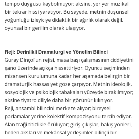
tempo duygusu kaybolmuyor; aksine, yer yer müzikal
bir tekrar hissi yaratıyor. Bu sayede, metnin düşünsel
yoğunluğu izleyiciye didaktik bir ağırlık olarak değil,
oyunsal bir gerilim olarak ulaşıyor.
Reji: Derinlikli Dramaturgi ve Yönetim Bilinci
Güray Dinçol’un rejisi, masa başı çalışmasının ciddiyetini
şano üzerinde açıkça hissettiriyor. Oyuncu seçiminden
mizansen kurulumuna kadar her aşamada belirgin bir
dramaturjik hassasiyet göze çarpıyor. Metnin ideolojik,
sosyolojik ve psikolojik tabakaları yüzeyde bırakılmıyor;
aksine tiyatro diliyle daha bir görünür kılınıyor.
Reji, ansambl bilincini merkeze alıyor; bireysel
parlamalar yerine kolektif kompozisyonu tercih ediyor.
Alan trafiği titizlikle örülüyor; giriş-çıkışlar, bakış yönleri,
beden aksları ve mekânsal yerleşimler bilinçli bir