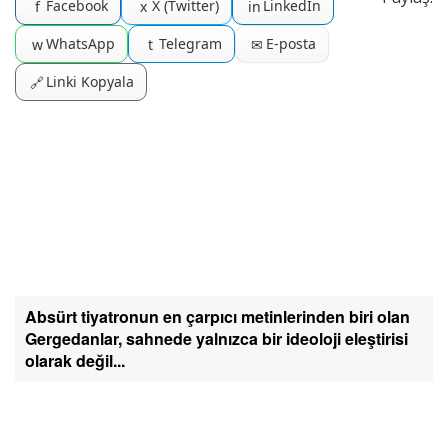
Facebook
X (Twitter)
LinkedIn
f
x
in
WhatsApp
Telegram
E-posta
w
t
✉
Linki Kopyala
🔗
Absürt tiyatronun en çarpıcı metinlerinden biri olan
Gergedanlar, sahnede yalnızca bir ideoloji eleştirisi
olarak değil...