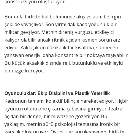
konstrüksiyon oluşturuyor.
Bununla birlikte final bölümünde akış ve atım belirgin
şekilde yavaşlıyor. Son yirmi dakikada yoğunluk bir
miktar gevşiyor. Metnin direniş vurgusu etkileyici
kalıyor olabilir ancak ritmik açıdan kısmen sorun arz
ediyor. Yaklaşık on dakikalık bir kısaltma, sahneden
yansıyan enerjiyi daha konsantre bir noktaya taşıyabilir.
Bu küçük aksaklık dışında reji, bütünlüklü ve etkileyici
bir dizge kuruyor.
Oyunculuklar: Ekip Disiplini ve Plastik Yeterlilik
Kadronun tamamı kolektif bilinçle hareket ediyor. Hiçbir
oyuncu rolünü öne çıkarma çabasına girmiyor; teatral
açıdan bir denge, bir muvazene gözetiliyor. Bu
yaklaşım, metnin sürü psikolojisi temasına ironik bir
karşılık oluşturuyor: Oyuncular sürüleşmeden, birlikte