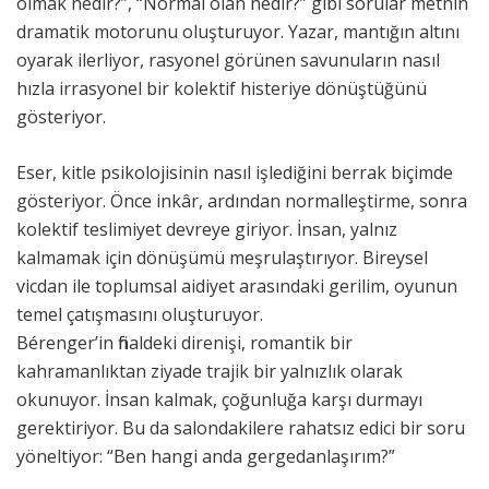
olmak nedir?”, “Normal olan nedir?” gibi sorular metnin
dramatik motorunu oluşturuyor. Yazar, mantığın altını
oyarak ilerliyor, rasyonel görünen savunuların nasıl
hızla irrasyonel bir kolektif histeriye dönüştüğünü
gösteriyor.
Eser, kitle psikolojisinin nasıl işlediğini berrak biçimde
gösteriyor. Önce inkâr, ardından normalleştirme, sonra
kolektif teslimiyet devreye giriyor. İnsan, yalnız
kalmamak için dönüşümü meşrulaştırıyor. Bireysel
vicdan ile toplumsal aidiyet arasındaki gerilim, oyunun
temel çatışmasını oluşturuyor.
Bérenger’in finaldeki direnişi, romantik bir
kahramanlıktan ziyade trajik bir yalnızlık olarak
okunuyor. İnsan kalmak, çoğunluğa karşı durmayı
gerektiriyor. Bu da salondakilere rahatsız edici bir soru
yöneltiyor: “Ben hangi anda gergedanlaşırım?”