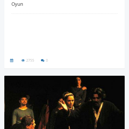
Oyun
2755
0