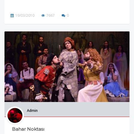
19/03/2010
7667
0
Admin
Bahar Noktası