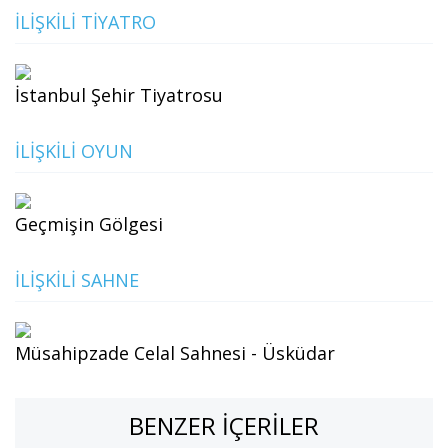
İLIŞKILI TIYATRO
İstanbul Şehir Tiyatrosu
İLIŞKILI OYUN
Geçmişin Gölgesi
İLIŞKILI SAHNE
Müsahipzade Celal Sahnesi - Üsküdar
BENZER İÇERILER