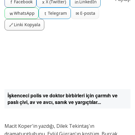
Facebook
X (Twitter)
LinkedIn
f
x
in
WhatsApp
Telegram
E-posta
w
t
✉
Linki Kopyala
🔗
İşkenceci polis ve doktor birbirleri için çarmıh ve
paslı çivi, av ve avcı, sanık ve yargıçtılar...
Macit Koper'in yazdığı, Dilek Tekintaş'ın
dramaturgluğunu, Eylül Gürcan'ın kostüm, Burçak