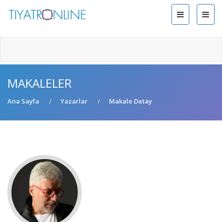
MAKALELER
Ana Sayfa
Yazarlar
Makale Detay