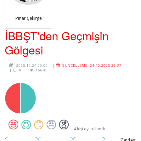
Pınar Çekirge
İBBŞT'den Geçmişin
Gölgesi
2025.10.24 00:00
|
GÜNCELLEME: 24.10.2025 23:37
|
0
|
16670
4 kişi oy kullandı
Paylaş: