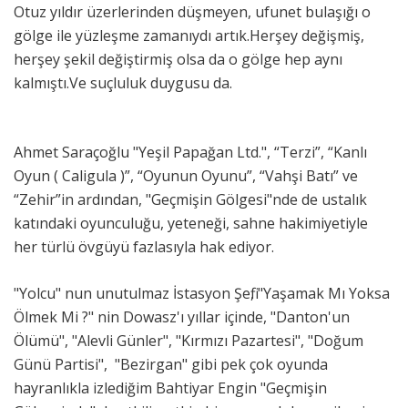
Otuz yıldır üzerlerinden düşmeyen, ufunet bulaşığı o
gölge ile yüzleşme zamanıydı artık.Herşey değişmiş,
herşey şekil değiştirmiş olsa da o gölge hep aynı
kalmıştı.Ve suçluluk duygusu da.
Ahmet Saraçoğlu "Yeşil Papağan Ltd.", “Terzi”, “Kanlı
Oyun ( Caligula )”, “Oyunun Oyunu”, “Vahşi Batı” ve
“Zehir”in ardından, "Geçmişin Gölgesi"nde de ustalık
katındaki oyunculuğu, yeteneği, sahne hakimiyetiyle
her türlü övgüyü fazlasıyla hak ediyor.
"Yolcu" nun unutulmaz İstasyon Şefi, "Yaşamak Mı Yoksa
Ölmek Mi ?" nin Dowasz'ı yıllar içinde, "Danton'un
Ölümü", "Alevli Günler", "Kırmızı Pazartesi", "Doğum
Günü Partisi", "Bezirgan" gibi pek çok oyunda
hayranlıkla izlediğim Bahtiyar Engin "Geçmişin