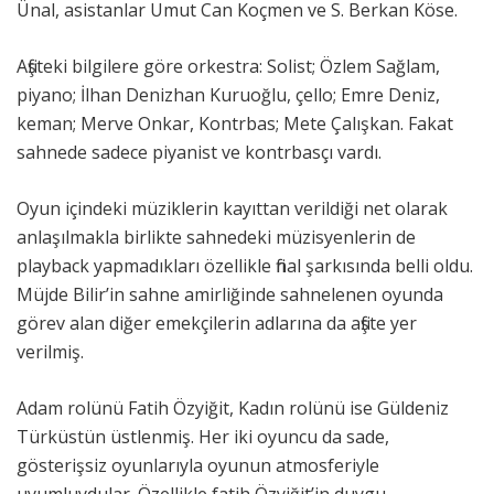
Ünal, asistanlar Umut Can Koçmen ve S. Berkan Köse.
Afişteki bilgilere göre orkestra: Solist; Özlem Sağlam,
piyano; İlhan Denizhan Kuruoğlu, çello; Emre Deniz,
keman; Merve Onkar, Kontrbas; Mete Çalışkan. Fakat
sahnede sadece piyanist ve kontrbasçı vardı.
Oyun içindeki müziklerin kayıttan verildiği net olarak
anlaşılmakla birlikte sahnedeki müzisyenlerin de
playback yapmadıkları özellikle final şarkısında belli oldu.
Müjde Bilir’in sahne amirliğinde sahnelenen oyunda
görev alan diğer emekçilerin adlarına da afişte yer
verilmiş.
Adam rolünü Fatih Özyiğit, Kadın rolünü ise Güldeniz
Türküstün üstlenmiş. Her iki oyuncu da sade,
gösterişsiz oyunlarıyla oyunun atmosferiyle
uyumluydular. Özellikle fatih Özyiğit’in duygu