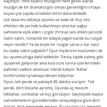
kaçmıyor. Hem tiyatro müziğinin hem genel olarak
müziğin de bir dramaturgisi olması gerekliliğini ortaya
koyan çok sayıda örnekten birini daha dinledik.
Işık tasarımı oldukça uyumlu ve sade idi. Kuş sesi
efektleri de yerinde kullanılmıştı ama kar yağışı
sahnesine eşlik eden rüzgâr (fırtına) sesi efekti yersizdi.
Sakin sakin, romantik bir edayla yağan karda bu rüzgâr
neyin nesidir? Ya da böyle bir rüzgâr varsa o kar nasıl
bu kadar sakin yağabilir? Oyun kişilerinin kostümleri de
bu uyumsuzluğa dahil edilebilir. Parka, tipide kalmış gibi
üşüyerek geliyorlar ama kısa süre sonra üzerlerindeki
paltoları sadece aksesuar olarak kalıyor. Bahar
konforunda oynamaya devam ediyorlar.
Oyun, tek perde ve yaklaşık 85 dakika sürüyor. Tek
perde, dört bölüme ayrılmış. Oyunda üç mevsim
(ilkbahar, sonbahar ve kış) görülüyor. Geçmişteki başka
sahnelemelerin görsellerinden anlaşıldığına göre dört
bölüm, dört mevsimde geçiyor. Bu oyunda yaz mevsimi