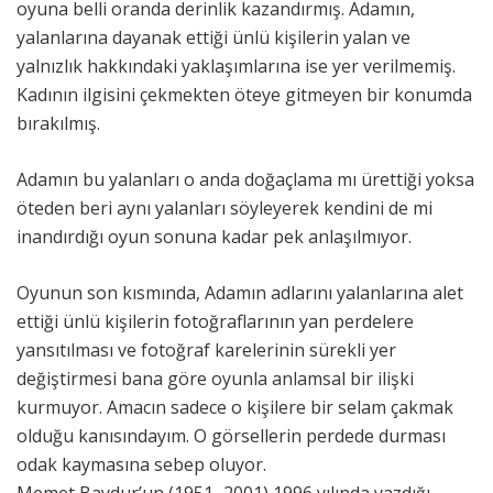
oyuna belli oranda derinlik kazandırmış. Adamın,
yalanlarına dayanak ettiği ünlü kişilerin yalan ve
yalnızlık hakkındaki yaklaşımlarına ise yer verilmemiş.
Kadının ilgisini çekmekten öteye gitmeyen bir konumda
bırakılmış.
Adamın bu yalanları o anda doğaçlama mı ürettiği yoksa
öteden beri aynı yalanları söyleyerek kendini de mi
inandırdığı oyun sonuna kadar pek anlaşılmıyor.
Oyunun son kısmında, Adamın adlarını yalanlarına alet
ettiği ünlü kişilerin fotoğraflarının yan perdelere
yansıtılması ve fotoğraf karelerinin sürekli yer
değiştirmesi bana göre oyunla anlamsal bir ilişki
kurmuyor. Amacın sadece o kişilere bir selam çakmak
olduğu kanısındayım. O görsellerin perdede durması
odak kaymasına sebep oluyor.
Memet Baydur’un (1951–2001) 1996 yılında yazdığı