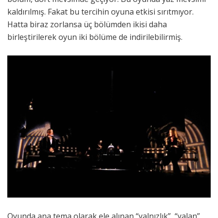
kaldırılmış. Fakat bu tercihin oyuna etkisi sırıtmıyor.
Hatta biraz zorlansa üç bölümden ikisi daha
birleştirilerek oyun iki bölüme de indirilebilirmiş.
Oyunda ana tema olarak ele alınan “yalnızlık”, “yalan”