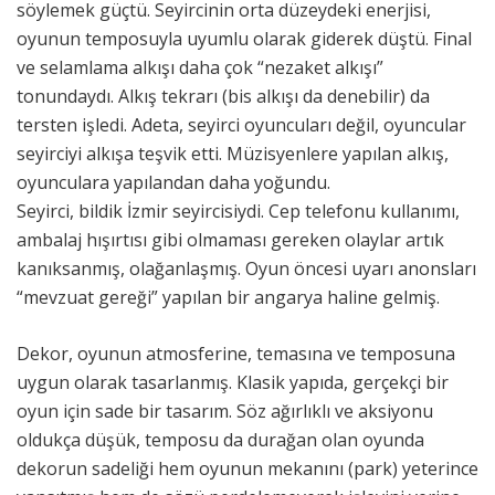
söylemek güçtü. Seyircinin orta düzeydeki enerjisi,
oyunun temposuyla uyumlu olarak giderek düştü. Final
ve selamlama alkışı daha çok “nezaket alkışı”
tonundaydı. Alkış tekrarı (bis alkışı da denebilir) da
tersten işledi. Adeta, seyirci oyuncuları değil, oyuncular
seyirciyi alkışa teşvik etti. Müzisyenlere yapılan alkış,
oyunculara yapılandan daha yoğundu.
Seyirci, bildik İzmir seyircisiydi. Cep telefonu kullanımı,
ambalaj hışırtısı gibi olmaması gereken olaylar artık
kanıksanmış, olağanlaşmış. Oyun öncesi uyarı anonsları
“mevzuat gereği” yapılan bir angarya haline gelmiş.
Dekor, oyunun atmosferine, temasına ve temposuna
uygun olarak tasarlanmış. Klasik yapıda, gerçekçi bir
oyun için sade bir tasarım. Söz ağırlıklı ve aksiyonu
oldukça düşük, temposu da durağan olan oyunda
dekorun sadeliği hem oyunun mekanını (park) yeterince