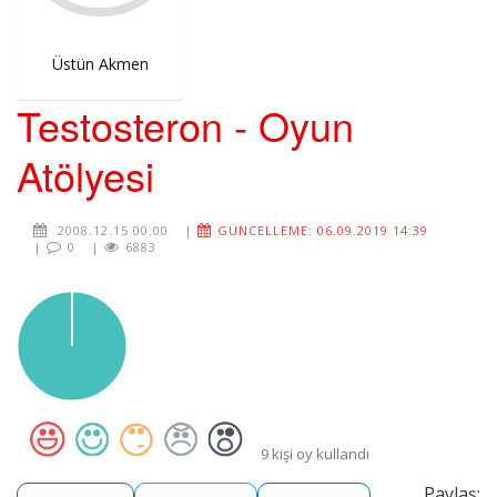
Üstün Akmen
Testosteron - Oyun
Atölyesi
2008.12.15 00:00
|
GÜNCELLEME: 06.09.2019 14:39
|
0
|
6883
9 kişi oy kullandı
Paylaş: