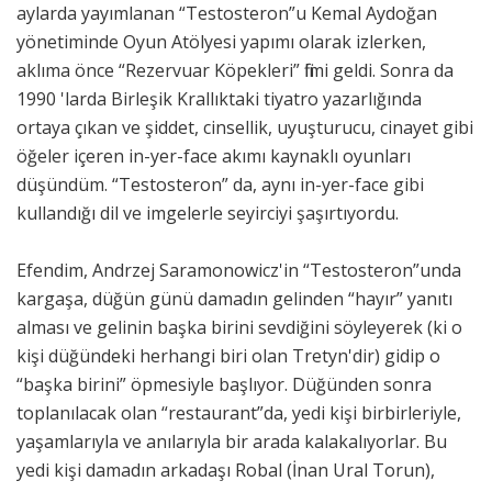
aylarda yayımlanan “Testosteron”u Kemal Aydoğan
yönetiminde Oyun Atölyesi yapımı olarak izlerken,
aklıma önce “Rezervuar Köpekleri” filmi geldi. Sonra da
1990 'larda Birleşik Krallıktaki tiyatro yazarlığında
ortaya çıkan ve şiddet, cinsellik, uyuşturucu, cinayet gibi
öğeler içeren in-yer-face akımı kaynaklı oyunları
düşündüm. “Testosteron” da, aynı in-yer-face gibi
kullandığı dil ve imgelerle seyirciyi şaşırtıyordu.
Efendim, Andrzej Saramonowicz'in “Testosteron”unda
kargaşa, düğün günü damadın gelinden “hayır” yanıtı
alması ve gelinin başka birini sevdiğini söyleyerek (ki o
kişi düğündeki herhangi biri olan Tretyn'dir) gidip o
“başka birini” öpmesiyle başlıyor. Düğünden sonra
toplanılacak olan “restaurant”da, yedi kişi birbirleriyle,
yaşamlarıyla ve anılarıyla bir arada kalakalıyorlar. Bu
yedi kişi damadın arkadaşı Robal (İnan Ural Torun),