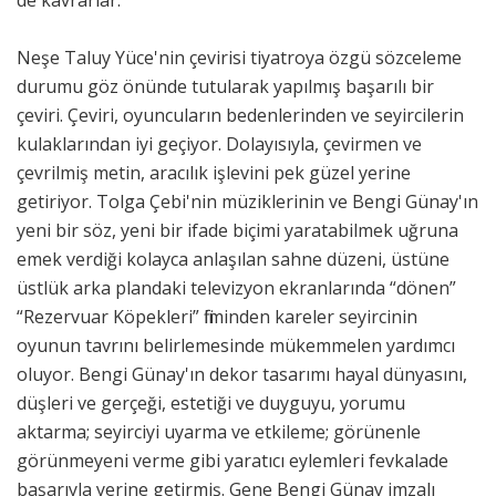
Neşe Taluy Yüce'nin çevirisi tiyatroya özgü sözceleme
durumu göz önünde tutularak yapılmış başarılı bir
çeviri. Çeviri, oyuncuların bedenlerinden ve seyircilerin
kulaklarından iyi geçiyor. Dolayısıyla, çevirmen ve
çevrilmiş metin, aracılık işlevini pek güzel yerine
getiriyor. Tolga Çebi'nin müziklerinin ve Bengi Günay'ın
yeni bir söz, yeni bir ifade biçimi yaratabilmek uğruna
emek verdiği kolayca anlaşılan sahne düzeni, üstüne
üstlük arka plandaki televizyon ekranlarında “dönen”
“Rezervuar Köpekleri” filminden kareler seyircinin
oyunun tavrını belirlemesinde mükemmelen yardımcı
oluyor. Bengi Günay'ın dekor tasarımı hayal dünyasını,
düşleri ve gerçeği, estetiği ve duyguyu, yorumu
aktarma; seyirciyi uyarma ve etkileme; görünenle
görünmeyeni verme gibi yaratıcı eylemleri fevkalade
başarıyla yerine getirmiş. Gene Bengi Günay imzalı