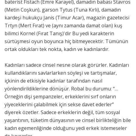
baterist Fistach (Emre Karayel), damadın babası Stavros
(Metin Coşkun), garson Tytus (Tuna Kırlı), damadın
kardeşi hukukçu Janis (Timur Acar), magazin gazetecisi
Trtyn (Mert Fırat) ve (aynı zamanda damat olan) kuş
bilimci Kornel (Fırat Tanış)'dir Bu yedi karakterin
sürtüşmesi oyun boyunca hiç bitmeyecektir. Tümünün
ortak oldukları tek nokta, kadın ve kadınlardır.
Kadınları sadece cinsel nesne olarak görürler. Kadınları
kullandıklarını savlarlarken söyleşi ve tartışmalar,
içkinin de etkisiyle kadınlar tarafından nasıl
yönlendirildiklerine dönüşür. Robal bu durumu: “…
Örneğin dişi şempanzeler, erkeklerini sırf onların
yiyeceklerini çalabilmek için sekse davet ederler”
diyerek özetler. Sadece erkeklerin değil, tüm sosyal
yaşantının, tüketim dünyasının ve cinsel birlikteliğin bile
kadın egemenliğinde olduğunu yedi erkek istemeseler
de kavrarlar.