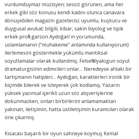
vurdumduymaz müzisyen; sessiz görünen, ama her
erkek gibi söz konusu kendi kadını olunca canavara
dönüşebilen magazin gazetecisi; uyumlu, kuşkucu ve
duygusal avukat; bilgili, kibar, sakin biyolog ve tipik
erkek profili garson Aydoğan'ın yorumunda,
uslamlamanın (“muhakeme” anlamında kullanıyorum)
ilerlemesini göstermekle yükümlü mantıksal
soyutlamalar olarak kullanılmış. Felsefi diyalogun soyut
dramaturgisinin edimcileri onlar… Neredeyse ahlaki bir
tartışmanın hatipleri… Aydoğan, karakterleri ironik bir
biçimde bilerek ve isteyerek çok kodlamış. Yazarın
yüksek yazınsal içerikli uzun söz alışverişlerine
dokunmazken, onları birbirlerini anlamamaktan
yakınan, iletişimin, hatta üstiletişimin kuramcıları olarak
öne çıkarmış.
Kısacası başarılı bir oyun sahneye koymuş Kemal