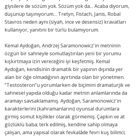
giysilere de sözüm yok. Sözüm yok da… Acaba diyorum,
düşünüp taşınıyorum… Tretyn, Fistach, Janis, Robal
Stavros neden aynı (siyah, ince ve desensiz) kravatları
kullanıyor, yanıtını bir türlü bulamıyorum.
Kemal Aydoğan, Andrzej Saramonowicz'in metninin
özgün bir sahneyle somutlaştırılan yeni bir yorumu
kışkırtmaya izin vereceğini iyi keşfetmiş. Kemal
Aydoğan, kendisinin dramatik bir yapının dışında yer
alan bir öğe olmadığının ayırtında olan bir yönetmen.
“Testosteron”u yorumlarken de biçimini dramaturjik ve
sahnesel yapıda olduğu kadar metnin anlamlarında da
aramayı savsaklamamış. Aydoğan, Saramonowicz'in
karakterlerini (kahramanlarını) oyunsal durumlara
girmiş somut kişilikler olarak görmemiş. Çapkın ve at
gözlüklü baba; terk edilmiş, kendine sahip olmaya
çalışan, ama yapısal olarak fevkalâde fevri kuş bilimci;