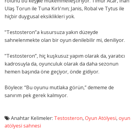
rolünü bu keşfiyle mükemmelleştiriyor. Timur Acar, İnan
Ulaş Torun ile Tuna Kırlı'nın; Janis, Robal ve Tytus ile
hiçbir duygusal eksiklikleri yok.
"Testosteron”a kusursuza yakın düzeyde
sahnelenmekte olan bir oyun denilebilir mi, deniliyor.
"Testosteron”, hiç kuşkusuz yapım olarak da, yaratıcı
kadrosuyla da, oyunculuk olarak da daha sezonun
hemen başında öne geçiyor, önde gidiyor.
Böylece: “Bu oyunu mutlaka görün,” dememe de
sanırım pek gerek kalmıyor.
Anahtar Kelimeler:
Testosteron
,
Oyun Atölyesi
,
oyun
atölyesi sahnesi