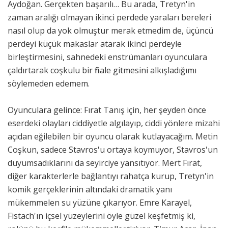
Aydoğan. Gerçekten başarılı… Bu arada, Tretyn'in
zaman aralığı olmayan ikinci perdede yaraları bereleri
nasıl olup da yok olmuştur merak etmedim de, üçüncü
perdeyi küçük makaslar atarak ikinci perdeyle
birleştirmesini, sahnedeki enstrümanları oyunculara
çaldırtarak coşkulu bir finale gitmesini alkışladığımı
söylemeden edemem.
Oyunculara gelince: Fırat Tanış için, her şeyden önce
eserdeki olayları ciddiyetle algılayıp, ciddi yönlere mizahi
açıdan eğilebilen bir oyuncu olarak kutlayacağım. Metin
Coşkun, sadece Stavros'u ortaya koymuyor, Stavros'un
duyumsadıklarını da seyirciye yansıtıyor. Mert Fırat,
diğer karakterlerle bağlantıyı rahatça kurup, Tretyn'in
komik gerçeklerinin altındaki dramatik yanı
mükemmelen su yüzüne çıkarıyor. Emre Karayel,
Fistach'ın içsel yüzeylerini öyle güzel keşfetmiş ki,