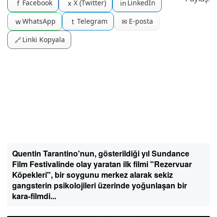
Facebook
X (Twitter)
LinkedIn
f
x
in
WhatsApp
Telegram
E-posta
w
t
✉
Linki Kopyala
🔗
Quentin Tarantino'nun, gösterildiği yıl Sundance
Film Festivalinde olay yaratan ilk filmi "Rezervuar
Köpekleri", bir soygunu merkez alarak sekiz
gangsterin psikolojileri üzerinde yoğunlaşan bir
kara-filmdi...