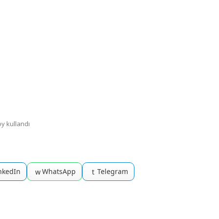
 oy kullandı
nkedIn
WhatsApp
Telegram
w
t