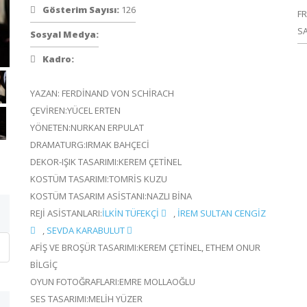
Gösterim Sayısı:
126
F
S
Sosyal Medya:
Kadro:
YAZAN: FERDİNAND VON SCHİRACH
ÇEVİREN:YÜCEL ERTEN
YÖNETEN:NURKAN ERPULAT
DRAMATURG:IRMAK BAHÇECİ
DEKOR-IŞIK TASARIMI:KEREM ÇETİNEL
KOSTÜM TASARIMI:TOMRİS KUZU
KOSTÜM TASARIM ASİSTANI:NAZLI BİNA
REJİ ASİSTANLARI:
İLKİN TÜFEKÇİ
,
İREM SULTAN CENGİZ
,
SEVDA KARABULUT
AFİŞ VE BROŞÜR TASARIMI:KEREM ÇETİNEL, ETHEM ONUR
BİLGİÇ
OYUN FOTOĞRAFLARI:EMRE MOLLAOĞLU
SES TASARIMI:MELİH YÜZER