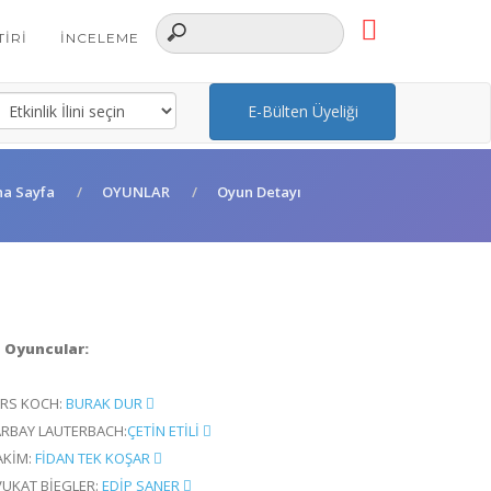
TIRI
İNCELEME
E-Bülten Üyeliği
na Sayfa
OYUNLAR
Oyun Detayı
Oyuncular:
ARS KOCH:
BURAK DUR
ARBAY LAUTERBACH:
ÇETİN ETİLİ
AKİM:
FİDAN TEK KOŞAR
VUKAT BİEGLER:
EDİP SANER