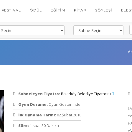
FESTIVAL
ÖDÜL
EĞITIM
KITAP
SÖYLEŞI
ELEŞ
A
Sahneleyen Tiyatro:
Bakırköy Belediye Tiyatrosu
Oyun Durumu:
Oyun Gösterimde
L
İlk Oynama Tarihi:
02.Şubat.2018
Y
H
Süre:
1 saat 30 Dakika
A