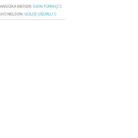
RANSİZKA MEİSER:
İLKİN TÜFEKÇİ
AVCI NELSON:
GÜLCE UĞURLU