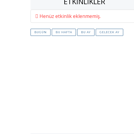
ETKINLIKLER
Henüz etkinlik eklenmemiş.
BUGÜN
BU HAFTA
BU AY
GELECEK AY