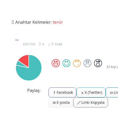
Anahtar Kelimeler:
terör
EDITÖR
0
|
9368
32 kişi
Paylaş:
Facebook
X (Twitter)
Li
f
x
in
E-posta
Linki Kopyala
✉
🔗