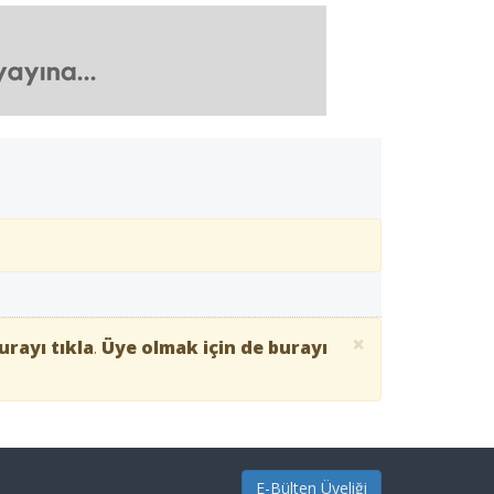
×
urayı tıkla
.
Üye olmak için de burayı
E-Bülten Üyeliği