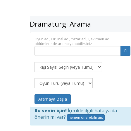
Dramaturgi Arama
Oyun adı, Orijinal adı, Yazar adı, Çevirmen adı
bölümlerinde arama yapabilirsiniz
Aramaya Başla
Bu senin için!
İçerikle ilgili hata ya da
önerin mi var?
hemen önerebilirsin.