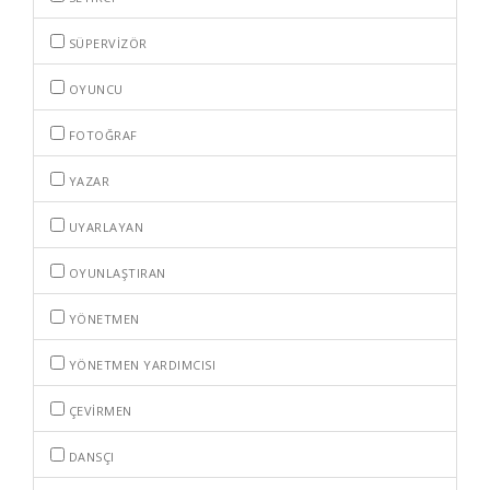
SÜPERVIZÖR
OYUNCU
FOTOĞRAF
YAZAR
UYARLAYAN
OYUNLAŞTIRAN
YÖNETMEN
YÖNETMEN YARDIMCISI
ÇEVIRMEN
DANSÇI