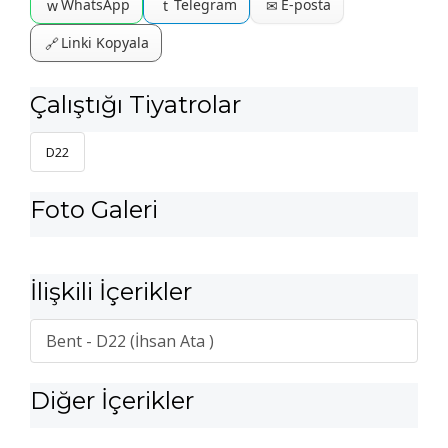
WhatsApp
Telegram
E-posta
w
t
✉
Linki Kopyala
🔗
Çalıştığı Tiyatrolar
D22
Foto Galeri
İlişkili İçerikler
Bent - D22 (İhsan Ata )
Diğer İçerikler