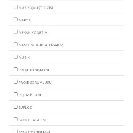
MÜZIK ÇALIŞTIRICISI
MAKYAJ
MEKAN YÖNETIMI
MASKE VE KUKLA TASARIM
MÜZIK
PROJE DANIŞMANI
PROJE SORUMLUSU
REJI ASISTANI
SUFLÖZ
SAHNE TASARIM
SANAT DANIŞMANI