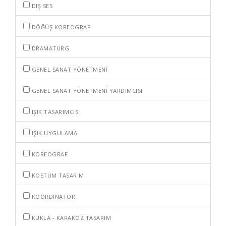
DIŞ SES
DÖĞÜŞ KOREOGRAF
DRAMATURG
GENEL SANAT YÖNETMENI
GENEL SANAT YÖNETMENI YARDIMCISI
IŞIK TASARIMCISI
IŞIK UYGULAMA
KOREOGRAF
KOSTÜM TASARIM
KOORDINATÖR
KUKLA - KARAKÖZ TASARIM