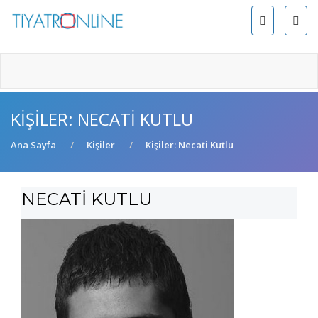
KIŞILER: NECATI KUTLU
Ana Sayfa
Kişiler
Kişiler: Necati Kutlu
NECATİ KUTLU