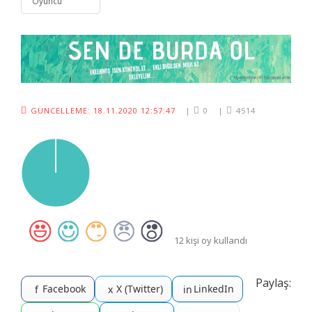
Oyuncu
GÜNCELLEME: 18.11.2020 12:57:47
|
0
|
4514
12 kişi oy kullandı
Paylaş:
Facebook
X (Twitter)
LinkedIn
f
x
in