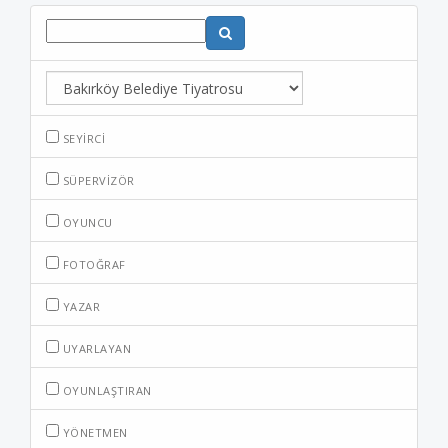
SEYIRCI
SÜPERVIZÖR
OYUNCU
FOTOĞRAF
YAZAR
UYARLAYAN
OYUNLAŞTIRAN
YÖNETMEN