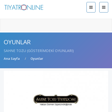
OYUNLAR
SAHNE TOZU (GÖSTERIMDEKI OYUNLARI)
Ana Sayfa
Oyunlar
POPÜLER OYUNLAR
Siz de üye olun ve sevdiğiniz oyunları seçin
Profesyonel