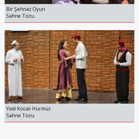
Puan
Kurnaz
Bir Şehnaz Oyun
Sahne Tozu
1%
Puan
Yedi Kocalı Hürmüz
Sahne Tozu