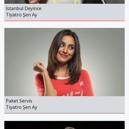
Puan
Cyrano De Bergerac
İstanbul Deyince
Tiyatro Şen Ay
1%
Puan
Paket Servis
Tiyatro Şen Ay