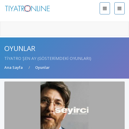
OYUNLAR
TIYATRO ŞEN AY (GÖSTERIMDEKI OYUNLARI)
Ana Sayfa
Oyunlar
POPÜLER OYUNLAR
Siz de üye olun ve sevdiğiniz oyunları seçin
Profesyonel