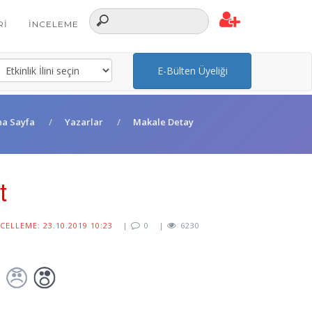
RI
İNCELEME
E-Bülten Üyeliği
na Sayfa
Yazarlar
Makale Detay
t
ELLEME: 23.10.2019 10:23
|
0
|
6230