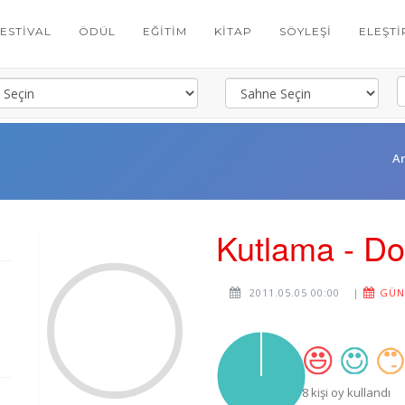
FESTIVAL
ÖDÜL
EĞITIM
KITAP
SÖYLEŞI
ELEŞTI
A
Kutlama - Do
2011.05.05 00:00
|
GÜNC
8 kişi oy kullandı