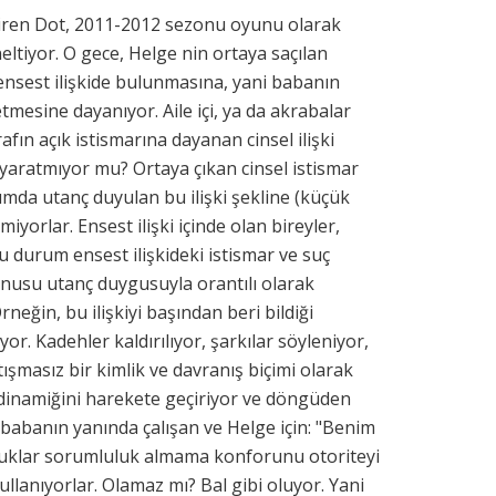
 çeviren Dot, 2011-2012 sezonu oyunu olarak
eltiyor. O gece, Helge nin ortaya saçılan
e ensest ilişkide bulunmasına, yani babanın
tmesine dayanıyor. Aile içi, ya da akrabalar
rafın açık istismarına dayanan cinsel ilişki
yaratmıyor mu? Ortaya çıkan cinsel istismar
mda utanç duyulan bu ilişki şekline (küçük
yorlar. Ensest ilişki içinde olan bireyler,
 durum ensest ilişkideki istismar ve suç
onusu utanç duygusuyla orantılı olarak
eğin, bu ilişkiyi başından beri bildiği
r. Kadehler kaldırılıyor, şarkılar söyleniyor,
şmasız bir kimlik ve davranış biçimi olarak
 dinamiğini harekete geçiriyor ve döngüden
 babanın yanında çalışan ve Helge için: "Benim
nuklar sorumluluk almama konforunu otoriteyi
llanıyorlar. Olamaz mı? Bal gibi oluyor. Yani