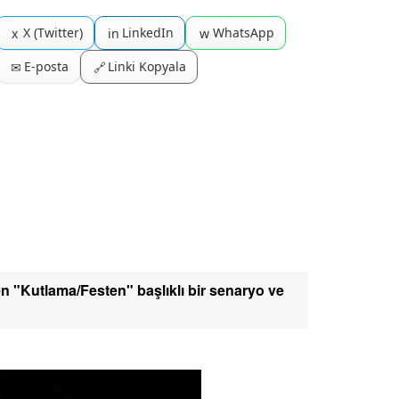
X (Twitter)
LinkedIn
WhatsApp
x
in
w
E-posta
Linki Kopyala
✉
🔗
"Kutlama/Festen" başlıklı bir senaryo ve