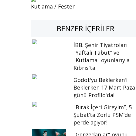
Kutlama / Festen
BENZER İÇERILER
İBB. Şehir Tiyatroları
"Yaftalı Tabut" ve
"Kutlama" oyunlarıyla
Kıbrıs'ta
Godot'yu Beklerken'i
Beklerken 17 Mart Paza
günü Profilo'da!
"Bırak İçeri Gireyim”, 5
Şubat’ta Zorlu PSM’de
perde açıyor!
"Gergedanlar" oyunu