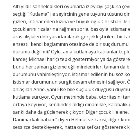
Altı yıldır sahneledikleri oyunlarla izleyiciyi şaşkına
seçtiği "Kutlama" ile seyircinin gene tüyünü tüsünü din
gizleri, intihar eden kızına ve büyük oğlu Christian il
çocuklarını rızalarına rağmen zorla, baskıyla istismar e
arası ilişkilerden yararlanılarak gerçekleştirilen, bir ta
ensesti, kendi bağlamının ötesinde de bir suç durumu 
durumu değil mi? Öyle, ama kutlamaya katılanlar toplu
kardeş Michael hariç) tepki göstermiyor ya da gösteremi
bunu her zaman gizleme eğilimindedirler, tamam da bu
durumunu vahimleştiriyor, istismar edilenin bu söz k
istismar durumunun sürgit devam etmesini sağlıyor. Örn
anlaşılan Anne, yani Else bile suçluluk duygusu duymuyo
kutlama sürüyor. Oyun metninde baba, otoritesini tartı
ortaya koyuyor, kendinden aldığı dinamikle, kalabalık
sanki daha da güçlenerek çıkıyor. Diğer çocuk Helene,
Danimarkalı babam" diyen Helmut ve karısı, diğer ko
sessizce destekleyerek, hatta ona şefkat göstererek ku