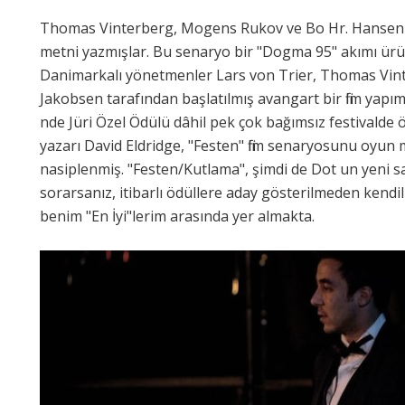
Thomas Vinterberg, Mogens Rukov ve Bo Hr. Hansen "
metni yazmışlar. Bu senaryo bir "Dogma 95" akımı ürü
Danimarkalı yönetmenler Lars von Trier, Thomas Vint
Jakobsen tarafından başlatılmış avangart bir film yapım
nde Jüri Özel Ödülü dâhil pek çok bağımsız festivalde ö
yazarı David Eldridge, "Festen" film senaryosunu oyun
nasiplenmiş. "Festen/Kutlama", şimdi de Dot un yeni 
sorarsanız, itibarlı ödüllere aday gösterilmeden kendi
benim "En İyi"lerim arasında yer almakta.