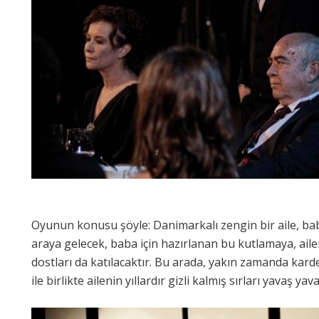
Oyunun konusu şöyle: Danimarkalı zengin bir aile, ba
araya gelecek, baba için hazırlanan bu kutlamaya, aile
dostları da katılacaktır. Bu arada, yakın zamanda kard
ile birlikte ailenin yıllardır gizli kalmış sırları yavaş 