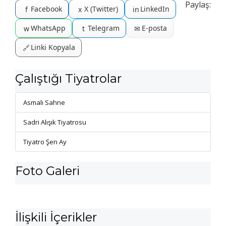
Paylaş:
Facebook
X (Twitter)
LinkedIn
f
x
in
WhatsApp
Telegram
E-posta
w
t
✉
Linki Kopyala
🔗
Çalıştığı Tiyatrolar
Asmalı Sahne
Sadri Alışık Tiyatrosu
Tiyatro Şen Ay
Foto Galeri
İlişkili İçerikler