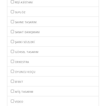
REJI ASISTANI
SUFLÖZ
SAHNE TASARIM
SANAT DANIŞMANI
ŞARKI SÖZLERI
GÖRSEL TASARIM
ORKESTRA
OYUNCU KOÇU
EFEKT
AFIŞ TASARIM
VIDEO