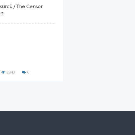
sürcü / The Censor
un
2843
0