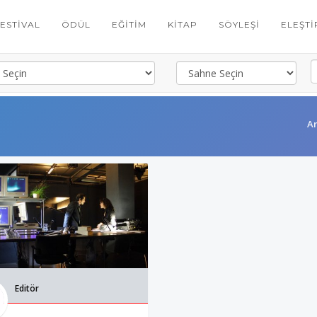
FESTIVAL
ÖDÜL
EĞITIM
KITAP
SÖYLEŞI
ELEŞTI
A
Editör