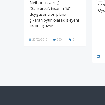
Neilson'ın yazdığı
San
“Sansürcü”, insanın “id”
Oy
duygusunu ön plana
çıkaran oyun olarak izleyeni
ile buluşuyor...
25/02/2010
6904
0