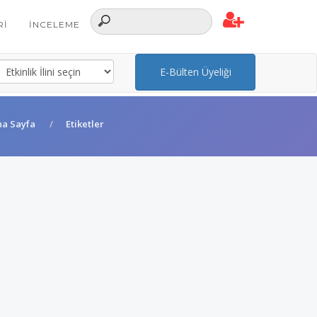
RI
İNCELEME
E-Bülten Üyeliği
na Sayfa
Etiketler