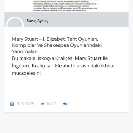
Savaş Aykılıç
Mary Stuart – I. Elizabet: Taht Oyunları,
Komplolar Ve Shakespea Oyunlarındaki
Yansımaları
Bu makale, İskoçya Kraliçesi Mary Stuart ile
İngiltere Kraliçesi I. Elizabeth arasındaki iktidar
mücadelesini...
15/07/2025
30402
0