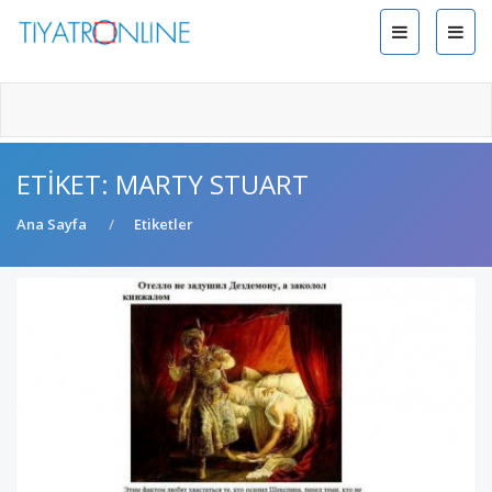
ETIKET: MARTY STUART
Ana Sayfa
Etiketler