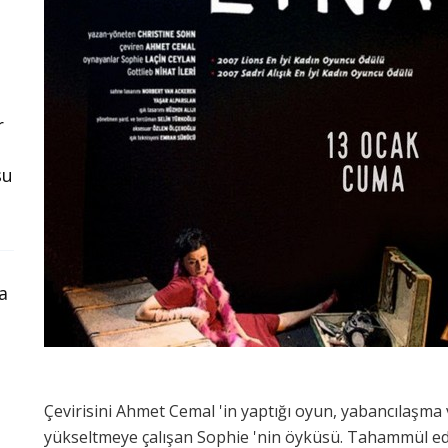
r
su
a
Çevirisini Ahmet Cemal 'in yaptığı oyun, yabancılaşma
yükseltmeye çalışan Sophie 'nin öyküsü. Tahammül ed