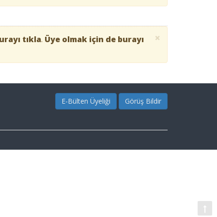
×
urayı tıkla
.
Üye olmak için de burayı
E-Bülten Üyeliği
Görüş Bildir