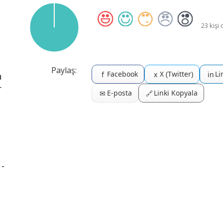
23 kişi
Paylaş:
Facebook
X (Twitter)
Li
f
x
in
n
r
E-posta
Linki Kopyala
✉
🔗
 -