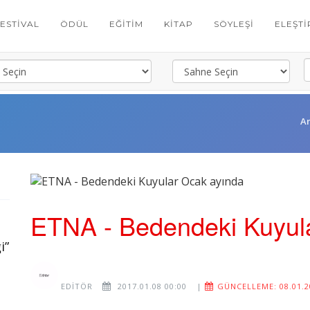
FESTIVAL
ÖDÜL
EĞITIM
KITAP
SÖYLEŞI
ELEŞTI
A
ETNA - Bedendeki Kuyul
i”
EDITÖR
2017.01.08 00:00
|
GÜNCELLEME: 08.01.2