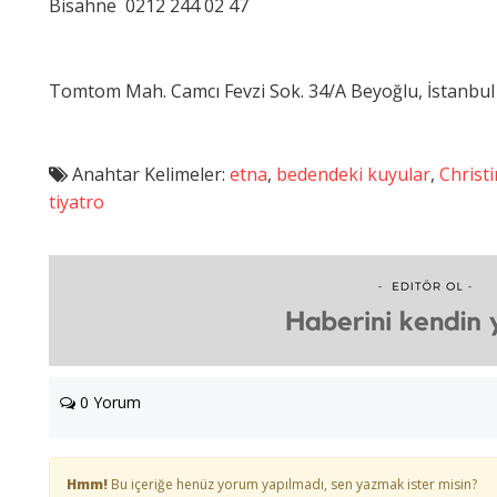
Bisahne 0212 244 02 47
Tomtom Mah. Camcı Fevzi Sok. 34/A Beyoğlu, İstanbul
Anahtar Kelimeler:
etna
,
bedendeki kuyular
,
Christ
tiyatro
0 Yorum
Hmm!
Bu içeriğe henüz yorum yapılmadı, sen yazmak ister misin?