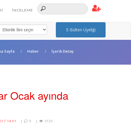
RI
İNCELEME
E-Bülten Üyeliği
na Sayfa
Haber
İçerik Detay
ar Ocak ayında
017 14:01
|
0
|
5133