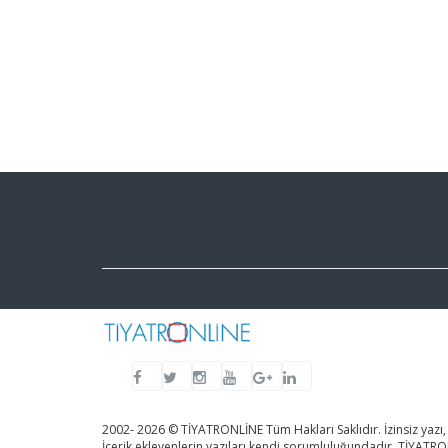
2002- 2026 © TİYATRONLİNE Tüm Hakları Saklıdır. İzinsiz yazı,
İçerik ekleyenlerin yazıları kendi sorumluluğundadır. TİYAT