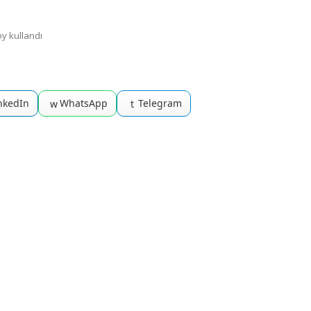
 oy kullandı
nkedIn
WhatsApp
Telegram
w
t