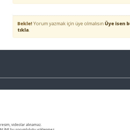
Bekle!
Yorum yazmak için üye olmalısın
Üye isen b
tıkla
.
 resim, videolar alınamaz.
RONLİNE bu sorumluluğu yüklenmez.