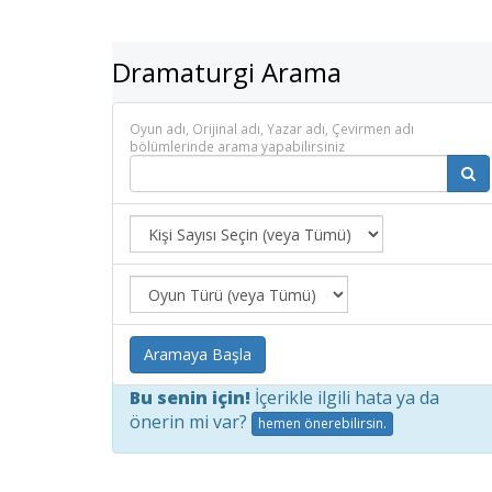
Dramaturgi Arama
Oyun adı, Orijinal adı, Yazar adı, Çevirmen adı
bölümlerinde arama yapabilirsiniz
Aramaya Başla
Bu senin için!
İçerikle ilgili hata ya da
önerin mi var?
hemen önerebilirsin.