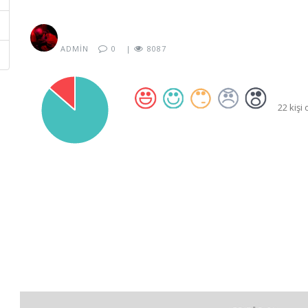
ADMIN
0
|
8087
22 kişi