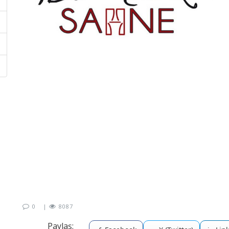
0
|
8087
Paylaş: