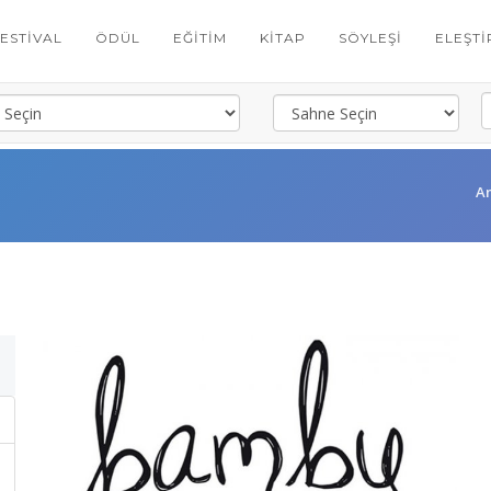
FESTIVAL
ÖDÜL
EĞITIM
KITAP
SÖYLEŞI
ELEŞTI
A