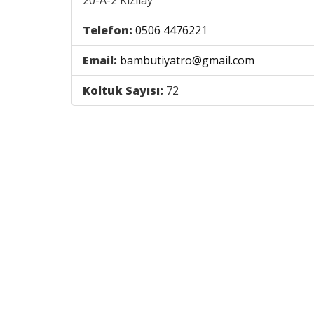
20-A-2 Kızılay
Telefon:
0506 4476221
Email:
bambutiyatro@gmail.com
Koltuk Sayısı:
72