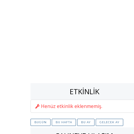
ETKINLIK
Henüz etkinlik eklenmemiş.
BUGÜN
BU HAFTA
BU AY
GELECEK AY