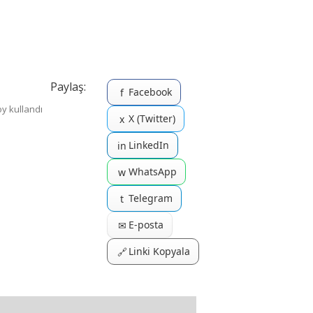
Paylaş:
Facebook
f
 oy kullandı
X (Twitter)
x
LinkedIn
in
WhatsApp
w
Telegram
t
E-posta
✉
Linki Kopyala
🔗