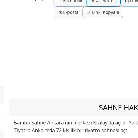
Facebook
X (Twitter)
Lin
f
x
in
E-posta
Linki Kopyala
✉
🔗
SAHNE HAK
Bambu Sahne Ankara’nın merkezi Kızılay’da açıldı. Yakla
Tiyatro Ankara’da 72 kişilik bir tiyatro sahnesi açtı.