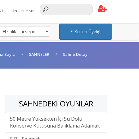
RI
İNCELEME
E-Bülten Üyeliği
na Sayfa
SAHNELER
Sahne Detay
SAHNEDEKI OYUNLAR
50 Metre Yüksekten İçi Su Dolu
Konserve Kutusuna Balıklama Atlamak