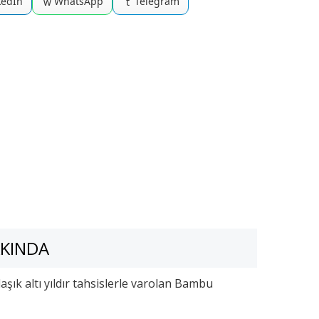
kedIn
WhatsApp
Telegram
w
t
KINDA
şık altı yıldır tahsislerle varolan Bambu