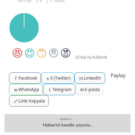
EDITÖR
0
|
10590
22 kişi oy kullandı
Paylaş:
Facebook
X (Twitter)
LinkedIn
f
x
in
WhatsApp
Telegram
E-posta
w
t
✉
Linki Kopyala
🔗