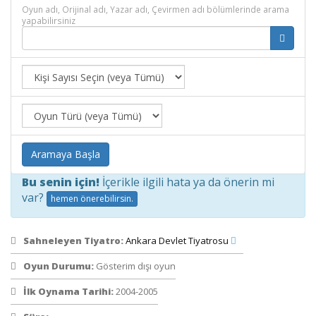
Oyun adı, Orijinal adı, Yazar adı, Çevirmen adı bölümlerinde arama
yapabilirsiniz
Aramaya Başla
Bu senin için!
İçerikle ilgili hata ya da önerin mi
var?
hemen önerebilirsin.
Sahneleyen Tiyatro:
Ankara Devlet Tiyatrosu
Oyun Durumu:
Gösterim dışı oyun
İlk Oynama Tarihi:
2004-2005