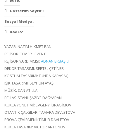
Süre:
Gösterim Sayısı:
0
Sosyal Medya:
Kadro:
YAZAR: NAZIM HİKMET RAN
REJİSÖR: TEMER LEVENT
REJİSÖR YARDIMCISI:
ADNAN ERBAŞ
DEKOR TASARIMI: SERTEL ÇETİNER
KOSTÜM TASARIMI: FUNDA KARASAÇ
IŞIK TASARIMI: SEYHUN AYAŞ
MÜZİK: CAN ATİLLA
REJİ ASİSTANI: ŞAZİYE DAĞYAPAN
KUKLA YÖNETİMİ: EVGENY İBRAGİMOV
OTANTİK ÇALGILAR: TAMARA DEVLETOVA
PROVA ÇEVİRMENİ: TİMUR DAVLETOV
KUKLA TASARIM: VICTOR ANTONOV