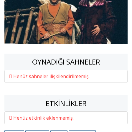
OYNADIĞI SAHNELER
Henüz sahneler ilişkilendirilmemiş.
ETKINLIKLER
Henüz etkinlik eklenmemiş.