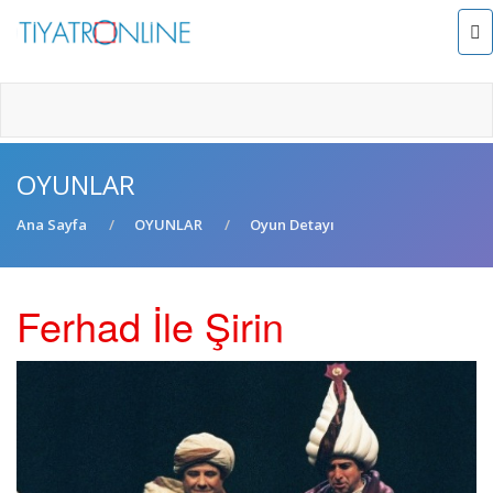
OYUNLAR
Ana Sayfa
OYUNLAR
Oyun Detayı
Ferhad İle Şirin