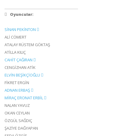
Oyuncular:
SİNAN PEKİNTON
ALİ CÖMERT
ATALAY RÜSTEM GÖKTAŞ
ATİLLA KILIÇ
CAHİT ÇAĞIRAN
CENGİZHAN ATİK
ELVİN BEŞİKÇİOĞLU
FİKRET ERGİN
ADNAN ERBAŞ
MİRAÇ ERONAT ERBİL
NALAN YAVUZ
OKAN CEYLAN
ÖZGÜL SAĞDIÇ
ŞAZİYE DAĞYAPAN
SEDA ÖZGİŞ