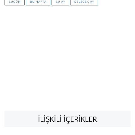
BUGÜN
BU HAFTA
BU AY
GELECEK AY
İLIŞKILI İÇERIKLER