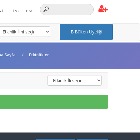
RI
İNCELEME
E-Bülten Üyeliği
na Sayfa
Etkinlikler