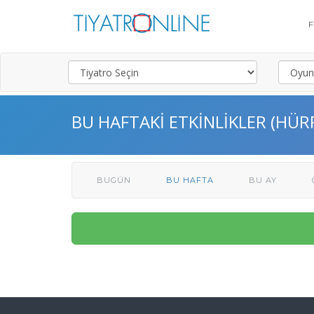
BU HAFTAKI ETKINLIKLER (HÜ
BUGÜN
BU HAFTA
BU AY