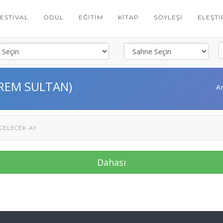
FESTIVAL
ÖDÜL
EĞITIM
KITAP
SÖYLEŞI
ELEŞTI
RREM SULTAN)
A
GELECEK AY
Dahası