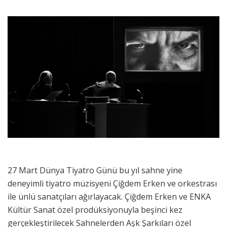
27 Mart Dünya Tiyatro Günü bu yıl sahne yine
deneyimli tiyatro müzisyeni Çiğdem Erken ve orkestrası
ile ünlü sanatçıları ağırlayacak. Çiğdem Erken ve ENKA
Kültür Sanat özel prodüksiyonuyla beşinci kez
gerçekleştirilecek Sahnelerden Aşk Şarkıları özel