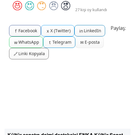
27 kişi oy kullandı
Paylaş:
Facebook
X (Twitter)
LinkedIn
f
x
in
WhatsApp
Telegram
E-posta
w
t
✉
Linki Kopyala
🔗
Kültür sanatın daimi destekçisi ENKA Kültür Sanat,