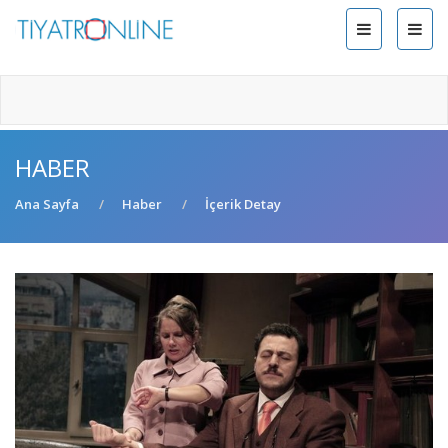
HABER
Ana Sayfa
Haber
İçerik Detay