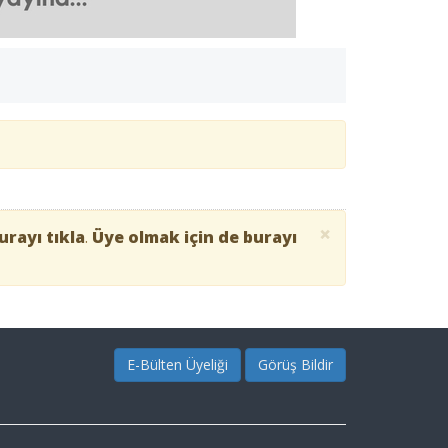
×
urayı tıkla
.
Üye olmak için de burayı
E-Bülten Üyeliği
Görüş Bildir