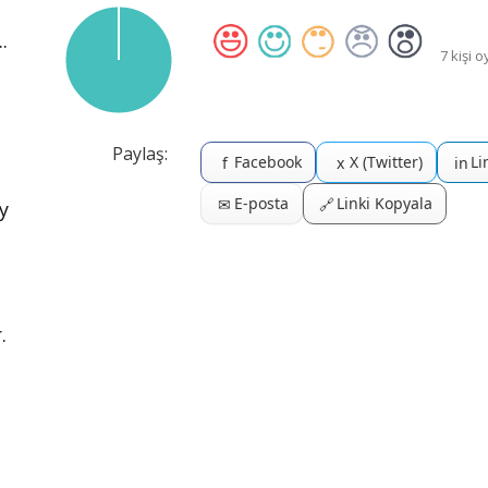
.
7 kişi o
Paylaş:
Facebook
X (Twitter)
Li
f
x
in
E-posta
Linki Kopyala
✉
🔗
y
.