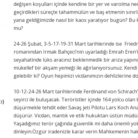
değişen koşulları içinde kendine bir yer ve varolma n
geçirdikleri süreçte tahammülün ve baş etmenin sınırla
yana geldiğimizde nasıl bir kaos yaratıyor bugün? Bu k
mu?
24-26 Şubat, 3-5-17-19-31 Mart tarihlerinde ise Fried
romanından Irmak Bahçeci’nin uyarladığı Emrah Eren’in 
seyahatinde lüks aracınız beklenmedik bir arıza yapınc
mükellef bir akşam yemeği ile ağırlanıyorsunuz. Kendi 
gelebilir ki? Oyun hepimizi vicdanımızın dehlizlerine do
10-12-24-26 Mart tarihlerinde Ferdinand von Schirach’
seyirci ile buluşacak. Teröristler içinde 164 yolcu olan
ı)
düşürmekle tehdit eder.Savaş jeti Pilotu Lars Koch A
düşürür. Vicdan, mantık ve etik hukuktan üstün müdür
Yaşadığımız terör çağında güvenlik mi daha önemli yok
dinleyin.Özgür iradenizle karar verin Mahkemenin haki