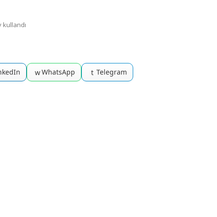
y kullandı
nkedIn
WhatsApp
Telegram
w
t