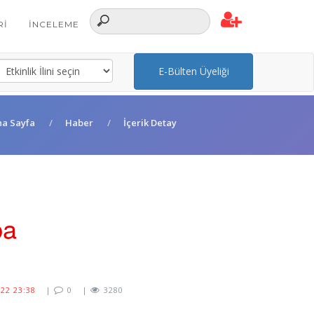
RI
İNCELEME
E-Bülten Üyeliği
na Sayfa
Haber
İçerik Detay
ba
22 23:38
|
0
|
3280