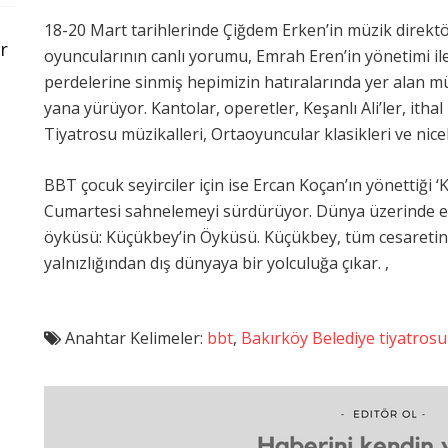
18-20 Mart tarihlerinde Çiğdem Erken’in müzik direk
r
oyuncularının canlı yorumu, Emrah Eren’in yönetimi il
perdelerine sinmiş hepimizin hatıralarında yer alan müz
yana yürüyor. Kantolar, operetler, Keşanlı Ali’ler, ith
Tiyatrosu müzikalleri, Ortaoyuncular klasikleri ve nicele
BBT çocuk seyirciler için ise Ercan Koçan’ın yönettiği 
Cumartesi sahnelemeyi sürdürüyor. Dünya üzerinde en 
öyküsü: Küçükbey’in Öyküsü. Küçükbey, tüm cesaretini
yalnızlığından dış dünyaya bir yolculuğa çıkar. ,
Anahtar Kelimeler:
bbt
,
Bakırköy Belediye tiyatrosu