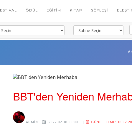
FESTIVAL
ÖDÜL
EĞITIM
KITAP
SÖYLEŞI
ELEŞTI
A
BBT'den Yeniden Merha
ADMIN
2022.02.18 00:00
|
GÜNCELLEME: 18.02.20