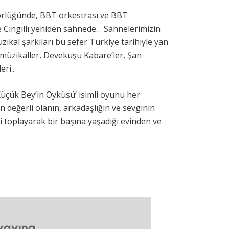
törlüğünde, BBT orkestrası ve BBT
e Cıngıllı yeniden sahnede… Sahnelerimizin
ikal şarkıları bu sefer Türkiye tarihiyle yan
al müzikaller, Devekuşu Kabare’ler, Şan
ri..
‘Küçük Bey’in Öyküsü’ isimli oyunu her
değerli olanın, arkadaşlığın ve sevginin
 toplayarak bir başına yaşadığı evinden ve