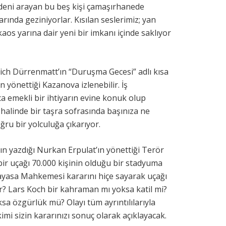
edeni arayan bu beş kişi çamaşırhanede
rında geziniyorlar. Kısılan seslerimiz; yan
aos yarına dair yeni bir imkanı içinde saklıyor
rich Dürrenmatt’ın “Duruşma Gecesi” adlı kısa
yönettiği Kazanova izlenebilir. İş
a emekli bir ihtiyarın evine konuk olup
halinde bir taşra sofrasında başınıza ne
ğru bir yolculuğa çıkarıyor.
ın yazdığı Nurkan Erpulat’ın yönettiği Terör
 bir uçağı 70.000 kişinin olduğu bir stadyuma
nayasa Mahkemesi kararını hiçe sayarak uçağı
? Lars Koch bir kahraman mı yoksa katil mi?
sa özgürlük mü? Olayı tüm ayrıntılılarıyla
mi sizin kararınızı sonuç olarak açıklayacak.