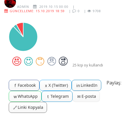
ADMIN
2019.10.15 00:00
|
GÜNCELLEME: 15.10.2019 18:59
|
0
|
9708
25 kişi oy kullandı
Paylaş:
Facebook
X (Twitter)
LinkedIn
f
x
in
WhatsApp
Telegram
E-posta
w
t
✉
Linki Kopyala
🔗