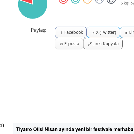
5 kişi o
Paylaş:
Facebook
X (Twitter)
Li
f
x
in
E-posta
Linki Kopyala
✉
🔗
ı)
Tiyatro Ofisi Nisan ayında yeni bir festivale merhab