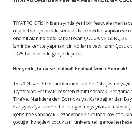
TİYATRO OFİSİ’DEN YENİ BİR FESTİVAL İZMİR ÇOC
TİYATRO OFİSİ Nisan ayında yeni bir festivale merhaba 
çeşitli il ve ilçelerinde senelerdir örnekleri yapılan ve 
önemli alanına ciddi katkısı olan ÇOCUK VE GENÇLİK T
İzmir’de kentte yapmak için kolları sıvadı. İzmir Çocuk 
2025 tarihlerinde gerçekleşecek.
Her yerde, herkese festival! Festival İzmir’i Saracak!
15-20 Nisan 2025 tarihlerinde İzmir’in 14 ilçesine yay
Tiyatroları Festivali” resmen İzmir’i saracak. Bergama’
Tire’ye, Narlıdere’den Bornova’ya, Karabağlar’dan Bay
Karşıyaka’ya İzmir’in her bölgesine yayılacak festival çe
içerisinde yapılacak. Cezaevi’nden tutunda köy çocuk
çocuğa, kolejdeki çocuktan üniversiteli gence herkese