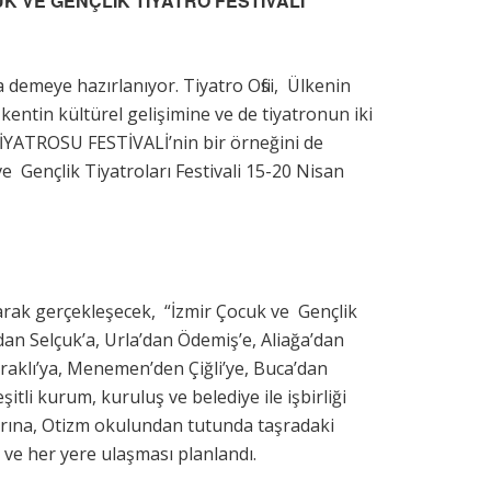
UK VE GENÇLİK TİYATRO FESTİVALİ
demeye hazırlanıyor. Tiyatro Ofisi, Ülkenin
o kentin kültürel gelişimine ve de tiyatronun iki
İYATROSU FESTİVALİ’nin bir örneğini de
ve Gençlik Tiyatroları Festivali 15-20 Nisan
ılarak gerçekleşecek, “İzmir Çocuk ve Gençlik
dan Selçuk’a, Urla’dan Ödemiş’e, Aliağa’dan
raklı’ya, Menemen’den Çiğli’ye, Buca’dan
şitli kurum, kuruluş ve belediye ile işbirliği
larına, Otizm okulundan tutunda taşradaki
 ve her yere ulaşması planlandı.