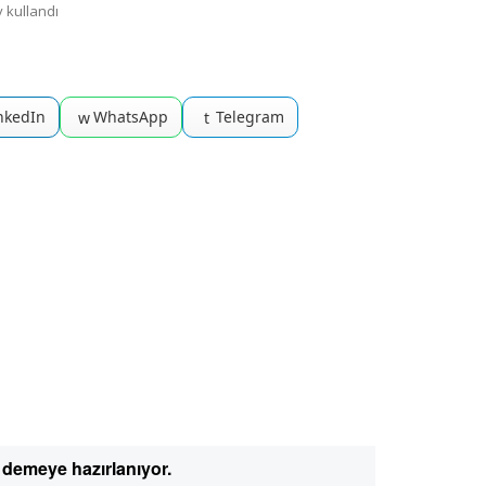
y kullandı
nkedIn
WhatsApp
Telegram
w
t
a demeye hazırlanıyor.