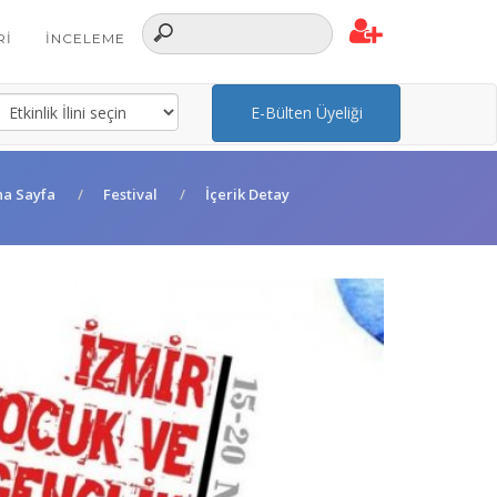
RI
İNCELEME
E-Bülten Üyeliği
na Sayfa
Festival
İçerik Detay