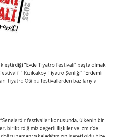
ştirdiği “Evde Tiyatro Festivali” başta olmak
stivali” “ Kızılcaköy Tiyatro Şenliği” “Erdemli
an Tiyatro Ofisi bu festivallerden bazılarıyla
 “Senelerdir festivaller konusunda, ülkenin bir
 biriktirdiğimiz değerli ilişkiler ve İzmir’de
n doğru zaman yakaladığımızın işareti oldu bize.