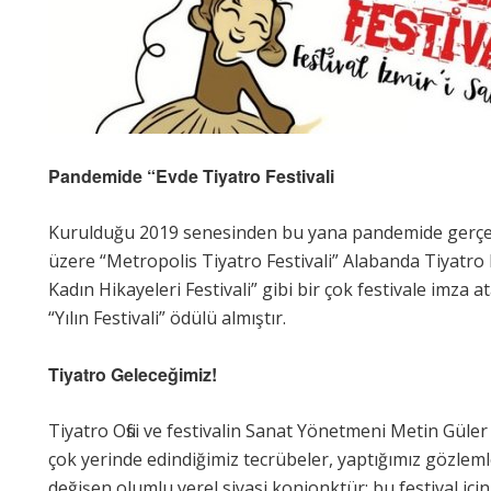
Pandemide “Evde Tiyatro Festivali
Kurulduğu 2019 senesinden bu yana pandemide gerçekle
üzere “Metropolis Tiyatro Festivali” Alabanda Tiyatro Fe
Kadın Hikayeleri Festivali” gibi bir çok festivale imza at
“Yılın Festivali” ödülü almıştır.
Tiyatro Geleceğimiz!
Tiyatro Ofisi ve festivalin Sanat Yönetmeni Metin Güler
çok yerinde edindiğimiz tecrübeler, yaptığımız gözlemler,
değişen olumlu yerel siyasi konjonktür; bu festival içi