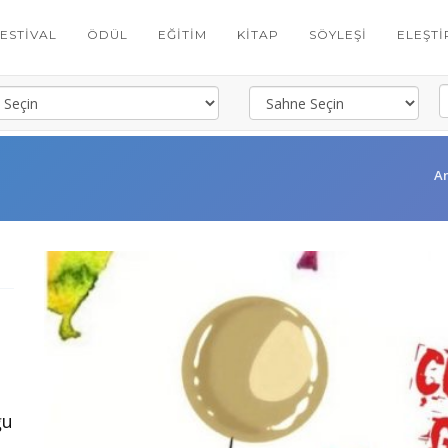
FESTIVAL
ÖDÜL
EĞITIM
KITAP
SÖYLEŞI
ELEŞTI
A
ğu