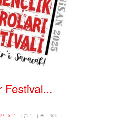
 Festival...
25 10:42
|
0
|
11306