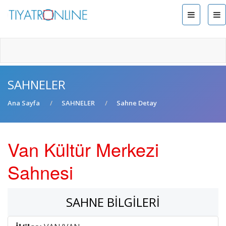
SAHNELER
Ana Sayfa
SAHNELER
Sahne Detay
Van Kültür Merkezi
Sahnesi
SAHNE BILGILERI