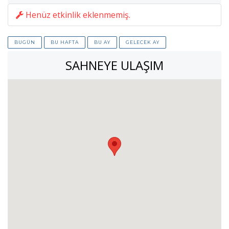
Henüz etkinlik eklenmemiş.
BUGÜN
BU HAFTA
BU AY
GELECEK AY
SAHNEYE ULAŞIM