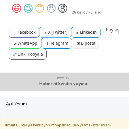
28 kişi oy kullandı
Paylaş:
Facebook
X (Twitter)
LinkedIn
f
x
in
WhatsApp
Telegram
E-posta
w
t
✉
Linki Kopyala
🔗
0 Yorum
Hmm!
Bu içeriğe henüz yorum yapılmadı, sen yazmak ister misin?