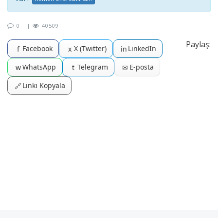
0
|
40509
Paylaş:
Facebook
X (Twitter)
LinkedIn
f
x
in
WhatsApp
Telegram
E-posta
w
t
✉
Linki Kopyala
🔗