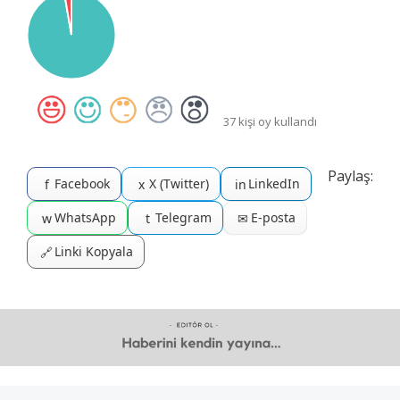
37 kişi oy kullandı
Paylaş:
Facebook
X (Twitter)
LinkedIn
f
x
in
WhatsApp
Telegram
E-posta
w
t
✉
Linki Kopyala
🔗