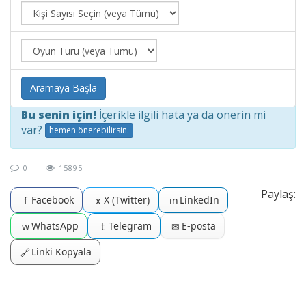
Aramaya Başla
Bu senin için!
İçerikle ilgili hata ya da önerin mi
var?
hemen önerebilirsin.
0
|
15895
Paylaş:
Facebook
X (Twitter)
LinkedIn
f
x
in
WhatsApp
Telegram
E-posta
w
t
✉
Linki Kopyala
🔗