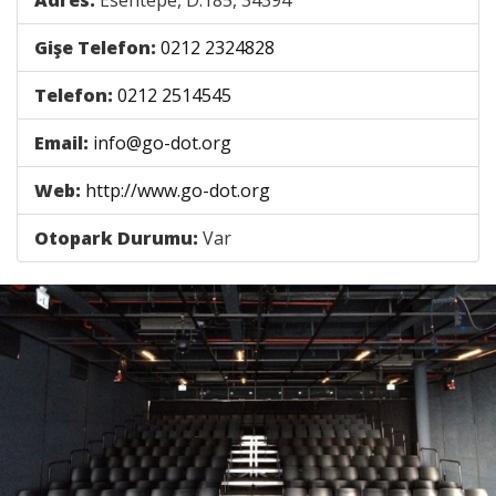
Adres:
Esentepe, D:185, 34394
Gişe Telefon:
0212 2324828
Telefon:
0212 2514545
Email:
info@go-dot.org
Web:
http://www.go-dot.org
Otopark Durumu:
Var