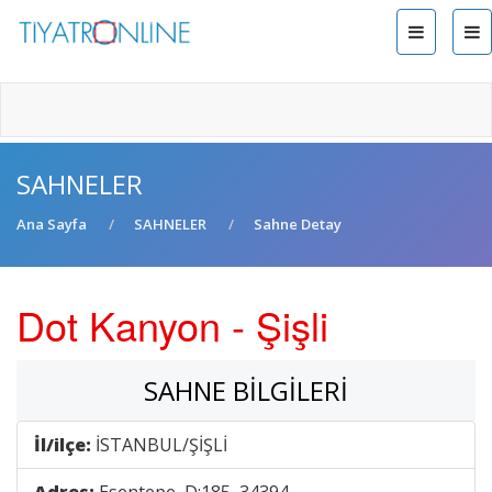
SAHNELER
Ana Sayfa
SAHNELER
Sahne Detay
Dot Kanyon - Şişli
SAHNE BILGILERI
İl/ilçe:
İSTANBUL/ŞİŞLİ