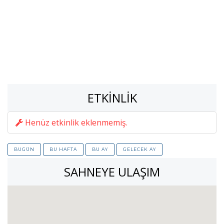
ETKINLIK
Henüz etkinlik eklenmemiş.
BUGÜN
BU HAFTA
BU AY
GELECEK AY
SAHNEYE ULAŞIM