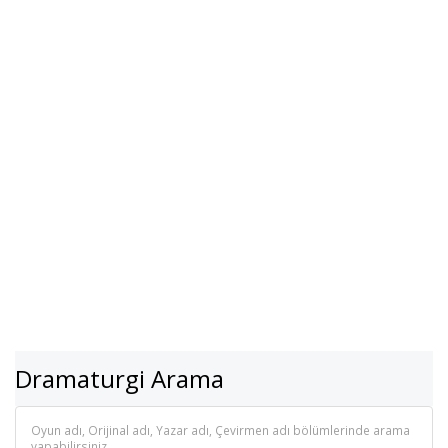
Dramaturgi Arama
Oyun adı, Orijinal adı, Yazar adı, Çevirmen adı bölümlerinde arama
yapabilirsiniz