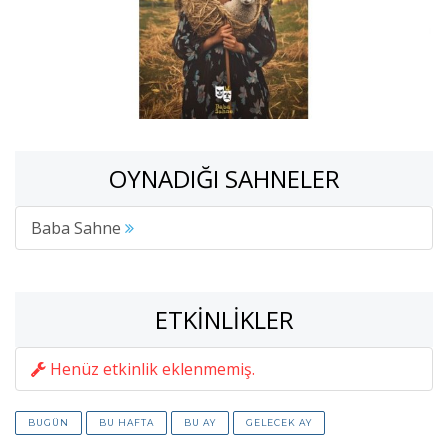
OYNADIĞI SAHNELER
Baba Sahne
ETKINLIKLER
Henüz etkinlik eklenmemiş.
BUGÜN
BU HAFTA
BU AY
GELECEK AY