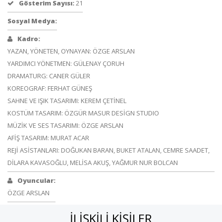
Gösterim Sayısı:
21
Sosyal Medya:
Kadro:
YAZAN, YÖNETEN, OYNAYAN: ÖZGE ARSLAN
YARDIMCI YÖNETMEN: GÜLENAY ÇORUH
DRAMATURG: CANER GÜLER
KOREOGRAF: FERHAT GÜNEŞ
SAHNE VE IŞIK TASARIMI: KEREM ÇETİNEL
KOSTÜM TASARIM: ÖZGÜR MASUR DESİGN STUDIO
MÜZİK VE SES TASARIMI: ÖZGE ARSLAN
AFİŞ TASARIM: MURAT ACAR
REJİ ASİSTANLARI: DOĞUKAN BARAN, BUKET ATALAN, CEMRE SAADET,
DİLARA KAVASOĞLU, MELİSA AKUŞ, YAĞMUR NUR BOLCAN
Oyuncular:
ÖZGE ARSLAN
İLIŞKILI KIŞILER