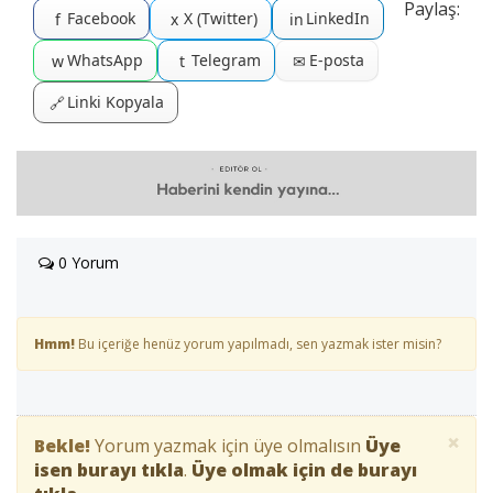
Paylaş:
Facebook
X (Twitter)
LinkedIn
f
x
in
WhatsApp
Telegram
E-posta
w
t
✉
Linki Kopyala
🔗
0 Yorum
Hmm!
Bu içeriğe henüz yorum yapılmadı, sen yazmak ister misin?
×
Bekle!
Yorum yazmak için üye olmalısın
Üye
isen burayı tıkla
.
Üye olmak için de burayı