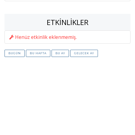
ETKINLIKLER
Henüz etkinlik eklenmemiş.
BUGÜN
BU HAFTA
BU AY
GELECEK AY