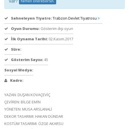
var?
hemen önerebilirsin.
Sahneleyen Tiyatro:
Trabzon Devlet Tiyatrosu
Oyun Durumu:
Gösterim dışı oyun
İlk Oynama Tarihi:
02.Kasım.2017
Süre:
Gösterim Sayısı:
45
Sosyal Medya:
Kadro:
YAZAN: DUŞAN KOVAÇEVİÇ
ÇEVİREN: BİLGE EMİN
YÖNETEN: MUSA ARSLANALİ
DEKOR TASARIMI: HAKAN DÜNDAR
KOSTÜM TASARIMI: ÖZGE AKARSU