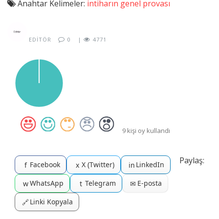
Anahtar Kelimeler:
intiharın genel provası
EDITÖR
0
|
4771
9 kişi oy kullandı
Paylaş:
Facebook
X (Twitter)
LinkedIn
f
x
in
WhatsApp
Telegram
E-posta
w
t
✉
Linki Kopyala
🔗