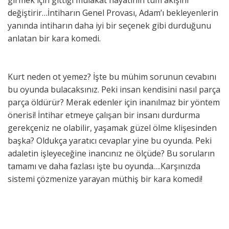
girmek için gittiği mülakat hayatının tüm akışını
değiştirir…İntiharın Genel Provası, Adam’ı bekleyenlerin
yanında intiharın daha iyi bir seçenek gibi durduğunu
anlatan bir kara komedi.
Kurt neden ot yemez? İşte bu mühim sorunun cevabını
bu oyunda bulacaksınız. Peki insan kendisini nasıl parça
parça öldürür? Merak edenler için inanılmaz bir yöntem
önerisi! İntihar etmeye çalışan bir insanı durdurma
gerekçeniz ne olabilir, yaşamak güzel ölme klişesinden
başka? Oldukça yaratıcı cevaplar yine bu oyunda. Peki
adaletin işleyeceğine inancınız ne ölçüde? Bu soruların
tamamı ve daha fazlası işte bu oyunda….Karşınızda
sistemi çözmenize yarayan müthiş bir kara komedi!