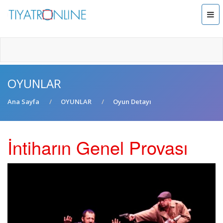
OYUNLAR
Ana Sayfa
OYUNLAR
Oyun Detayı
İntiharın Genel Provası