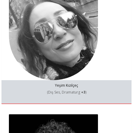
Yeşim Kızılçeç
(Dış Ses, Dramaturg
+3
)