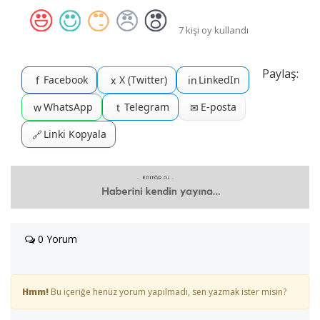
7 kişi oy kullandı
Paylaş:
Facebook
X (Twitter)
LinkedIn
f
x
in
WhatsApp
Telegram
E-posta
w
t
✉
Linki Kopyala
🔗
0 Yorum
Hmm!
Bu içeriğe henüz yorum yapılmadı, sen yazmak ister misin?