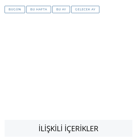
BUGÜN
BU HAFTA
BU AY
GELECEK AY
İLIŞKILI İÇERIKLER