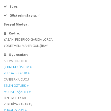
Süre:
Gösterim Sayısı:
-1
Sosyal Medya:
Kadro:
YAZAN: FEDERİCO GARCİA LORCA
YÖNETMEN: MAHİR GÜNŞİRAY
Oyuncular:
SELVA ERDENER
ŞEBNEM KÖSTEM
YURDAER OKUR
CANBERK UÇUCU
SELEN ÖZTÜRK
MURAT TAŞKENT
ÖZLEM TURHAL
ZEKERİYA KARAKAŞ
ZUHAL OLCAY