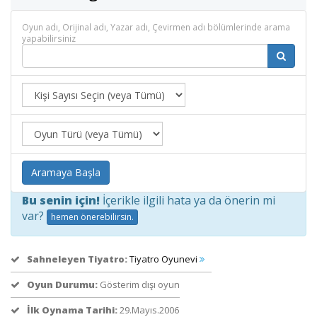
Oyun adı, Orijinal adı, Yazar adı, Çevirmen adı bölümlerinde arama
yapabilirsiniz
Aramaya Başla
Bu senin için!
İçerikle ilgili hata ya da önerin mi
var?
hemen önerebilirsin.
Sahneleyen Tiyatro:
Tiyatro Oyunevi
Oyun Durumu:
Gösterim dışı oyun
İlk Oynama Tarihi:
29.Mayıs.2006