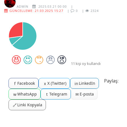
ADMIN
2025.03.21 00:00
|
GÜNCELLEME: 21.03.2025 15:27
|
0
|
2324
11 kişi oy kullandı
Paylaş:
Facebook
X (Twitter)
LinkedIn
f
x
in
WhatsApp
Telegram
E-posta
w
t
✉
Linki Kopyala
🔗