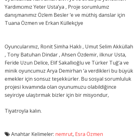
Yardımcımız Yeter Usta’ya , Proje sorumlumız
danışmanımız Özlem Besler ‘e ve müthiş danslar için
Tuana Özmen ve Erkan Küllekçiye
Oyuncularımız, Ronit Simha Haklı , Umut Selim Akküllah
, Tony Batuhan Dindar , Ahsen Özdemir, ilknur Usta,
Feride Uzun Delice, Elif Sakallıoğlu ve Türker Tuğ’a ve
minik oyuncumuz Arya Demirhan ‘a verdikleri bu büyük
emekler için sonsuz teşekkürler. Bu sosyal sorumluluk
projesi kıvamında olan oyunumuzu olabildiğince
seyirciye ulaştırmak bizler için bir misyondur,
Tiyatroyla kalın.
Anahtar Kelimeler:
nemrut
,
Esra Özmen