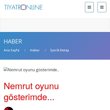
HABER
Ana Sayfa
Haber
İçerik Detay
Nemrut oyunu
gösterimde...