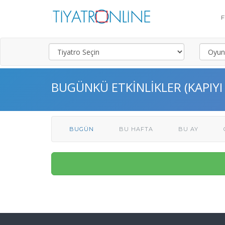
BUGÜNKÜ ETKINLIKLER (KAPIYI
BUGÜN
BU HAFTA
BU AY