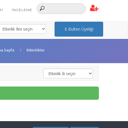
RI
İNCELEME
E-Bülten Üyeliği
na Sayfa
Etkinlikler