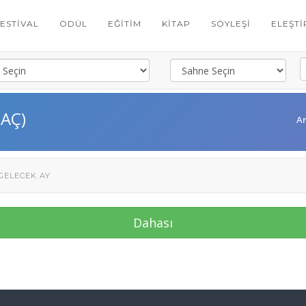
FESTIVAL
ÖDÜL
EĞITIM
KITAP
SÖYLEŞI
ELEŞTI
 AÇ)
A
GELECEK AY
Dahası