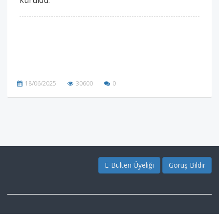
kuruldu.
18/06/2025
30600
0
E-Bülten Üyeliği
Görüş Bildir