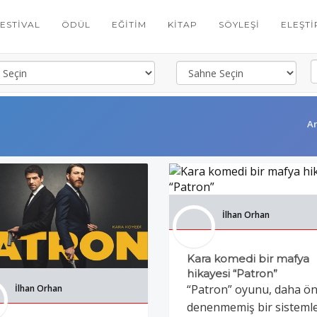
FESTIVAL
ÖDÜL
EĞITIM
KITAP
SÖYLEŞI
ELEŞTI
A
İlhan Orhan
Kara komedi bir mafya
hikayesi “Patron”
“Patron” oyunu, daha ö
İlhan Orhan
denenmemiş bir sisteml