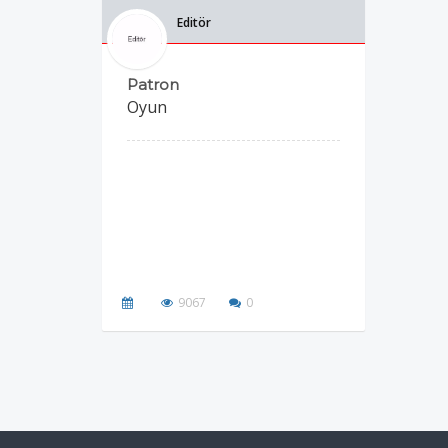
Editör
Patron
Oyun
9067
0