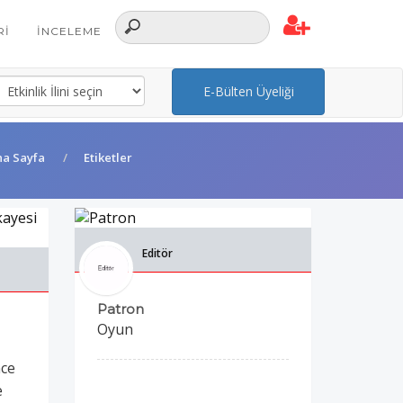
RI
İNCELEME
E-Bülten Üyeliği
na Sayfa
Etiketler
Editör
Patron
Oyun
nce
e