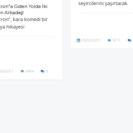
seyircilerini şaşırtacak.
tron”a Giden Yolda İki
ın Arkadaş!
tron”, kara komedi bir
ya hikayesi
20/02/2017
9771
/03/2017
6964
0