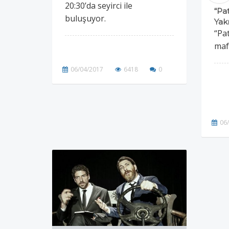
20:30’da seyirci ile
“Pa
buluşuyor.
Yak
“Pa
maf
06/04/2017
6418
0
06