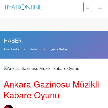
HABER
Ana Sayfa
Haber
İçerik Detay
Ankara Gazinosu Müzikli
Kabare Oyunu