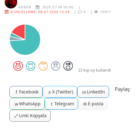
ADMIN
2020.07.08 00:00
|
GÜNCELLEME: 08.07.2020 15:26
|
0
|
19907
23 kişi oy kullandı
Paylaş:
Facebook
X (Twitter)
LinkedIn
f
x
in
WhatsApp
Telegram
E-posta
w
t
✉
Linki Kopyala
🔗