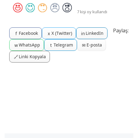
7 kişi oy kullandı
Paylaş:
Facebook
X (Twitter)
LinkedIn
f
x
in
WhatsApp
Telegram
E-posta
w
t
✉
Linki Kopyala
🔗