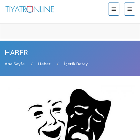
HABER
Ana Sayfa
Haber
İçerik Detay