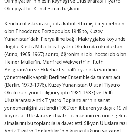
Olimpiyatları’nın esin kaynağı ve Uluslararası Tiyatro
Olimpiyatları Komitesi’nin başkanı.
Kendini uluslararası çapta kabul ettirmiş bir yönetmen
olan Theodoros Terzopoulos 1945’te, Kuzey
Yunanistan’daki Pierya iline bağlı Makrygialos köyünde
doğdu. Kostis Mihailidis Tiyatro Okulu’nda okuduktan
(Atina, 1965-1967) sonra, öğrenimini akıl hocası da olan
Heiner Müller’in, Manfred Wekwerth’in, Ruth
Berghaus’un ve Ekkehart Schall’ın yanında yardımcı
yönetmenlik yaptığı Berliner Ensemble’da tamamladı
(Berlin, 1973-1976). Kuzey Yunanistan Ulusal Tiyatro
Okulu’nun yöneticiliğini yaptı (1981-1983) ve Delfi
Uluslararası Antik Tiyatro Toplantıları’nın sanat
yönetmenliğini üstlendi (1985’ten itibaren yaklaşık 15 yıl
boyunca). Uluslararası tiyatro camiasının en önde gelen
simalarını bu toplantılara davet etti. Sikyon Uluslararası
Antik Tiyatro Toplantıları’nın kuruculuğunu ve genel