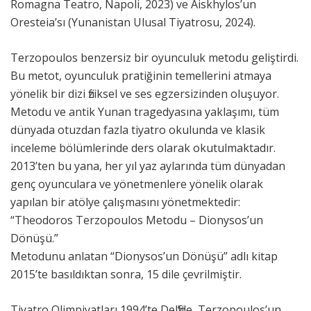
Romagna Teatro, Napoli, 2023) ve Aiskhylos’un
Oresteia’sı (Yunanistan Ulusal Tiyatrosu, 2024).
Terzopoulos benzersiz bir oyunculuk metodu geliştirdi.
Bu metot, oyunculuk pratiğinin temellerini atmaya
yönelik bir dizi fiziksel ve ses egzersizinden oluşuyor.
Metodu ve antik Yunan tragedyasına yaklaşımı, tüm
dünyada otuzdan fazla tiyatro okulunda ve klasik
inceleme bölümlerinde ders olarak okutulmaktadır.
2013’ten bu yana, her yıl yaz aylarında tüm dünyadan
genç oyunculara ve yönetmenlere yönelik olarak
yapılan bir atölye çalışmasını yönetmektedir:
“Theodoros Terzopoulos Metodu – Dionysos’un
Dönüşü.”
Metodunu anlatan “Dionysos’un Dönüşü” adlı kitap
2015’te basıldıktan sonra, 15 dile çevrilmiştir.
Tiyatro Olimpiyatları 1994’te Delfi’de, Terzopoulos’un