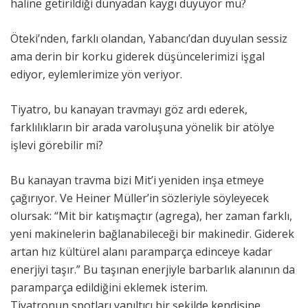
haline getirildiği dünyadan kaygı duyuyor mu?
Öteki’nden, farklı olandan, Yabancı’dan duyulan sessiz
ama derin bir korku giderek düşüncelerimizi işgal
ediyor, eylemlerimize yön veriyor.
Tiyatro, bu kanayan travmayı göz ardı ederek,
farklılıkların bir arada varoluşuna yönelik bir atölye
işlevi görebilir mi?
Bu kanayan travma bizi Mit’i yeniden inşa etmeye
çağırıyor. Ve Heiner Müller’in sözleriyle söyleyecek
olursak: “Mit bir katışmaçtır (agrega), her zaman farklı,
yeni makinelerin bağlanabileceği bir makinedir. Giderek
artan hız kültürel alanı paramparça edinceye kadar
enerjiyi taşır.” Bu taşınan enerjiyle barbarlık alanının da
paramparça edildiğini eklemek isterim.
Tiyatronun spotları yanıltıcı bir şekilde kendisine,