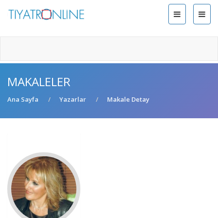
MAKALELER
Ana Sayfa
Yazarlar
Makale Detay