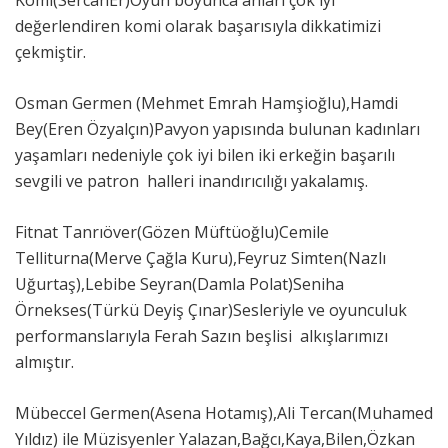
Komi(SercanEr)Oyun boyunca anları çok iyi
değerlendiren komi olarak başarısıyla dikkatimizi
çekmiştir.
Osman Germen (Mehmet Emrah Hamşioğlu),Hamdi
Bey(Eren Özyalçın)Pavyon yapısında bulunan kadınları
yaşamları nedeniyle çok iyi bilen iki erkeğin başarılı
sevgili ve patron halleri inandırıcılığı yakalamış.
Fitnat Tanrıöver(Gözen Müftüoğlu)Cemile
Telliturna(Merve Çağla Kuru),Feyruz Simten(Nazlı
Uğurtaş),Lebibe Seyran(Damla Polat)Seniha
Örnekses(Türkü Deyiş Çınar)Sesleriyle ve oyunculuk
performanslarıyla Ferah Sazın beşlisi alkışlarımızı
almıştır.
Mübeccel Germen(Asena Hotamış),Ali Tercan(Muhamed
Yıldız) ile Müzisyenler Yalazan,Bağcı,Kaya,Bilen,Özkan