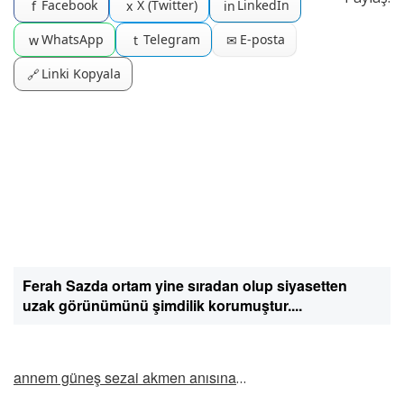
Facebook
X (Twitter)
LinkedIn
f
x
in
WhatsApp
Telegram
E-posta
w
t
✉
Linki Kopyala
🔗
Ferah Sazda ortam yine sıradan olup siyasetten
uzak görünümünü şimdilik korumuştur....
annem güneş sezai akmen anısına
…