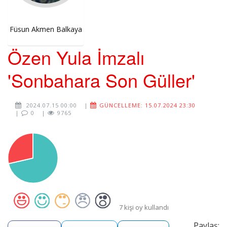
Füsun Akmen Balkaya
Özen Yula İmzalı
'Sonbahara Son Güller'
2024.07.15 00:00
|
GÜNCELLEME: 15.07.2024 23:30
|
0
|
9765
7 kişi oy kullandı
Paylaş: