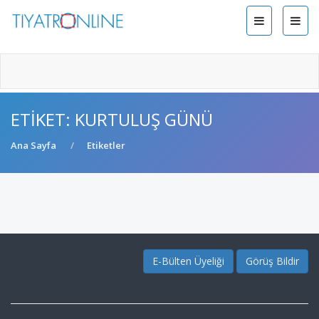
ETIKET: KURTULUŞ GÜNÜ
Ana Sayfa
Etiketler
E-Bülten Üyeliği
Görüş Bildir